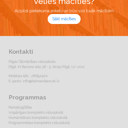
Vēlies mācīties?
Aizpildi pieteikuma anketu un būsi soli tuvāk mācībām
Sākt mācīties
Kontakti
Rīgas Tālmācības vidusskola
Rīgā, Kr.Barona iela 36 - 5. birojs Rīgā, LV-1011
Mobilais tālr.: 28652400
E-pasts:
info@talmacibasvsk.lv
Programmas
Pamatizglītība
Vispārīgais komplekts vidusskolā
Humanitārais komplekts vidusskolā
Programmēšas komplekts vidusskolā