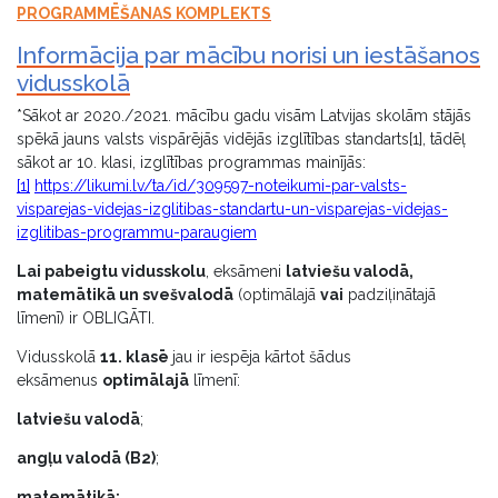
PROGRAMMĒŠANAS KOMPLEKTS
Informācija par mācību norisi un iestāšanos
vidusskolā
*Sākot ar 2020./2021. mācību gadu visām Latvijas skolām stājās
spēkā jauns valsts vispārējās vidējās izglītības standarts[1], tādēļ
sākot ar 10. klasi, izglītības programmas mainījās:
[1]
https://likumi.lv/ta/id/309597-noteikumi-par-valsts-
visparejas-videjas-izglitibas-standartu-un-visparejas-videjas-
izglitibas-programmu-paraugiem
Lai pabeigtu vidusskolu
, eksāmeni
latviešu valodā,
matemātikā un svešvalodā
(optimālajā
vai
padziļinātajā
līmenī) ir OBLIGĀTI.
Vidusskolā
11. klasē
jau ir iespēja kārtot šādus
eksāmenus
optimālajā
līmenī:
latviešu valodā
;
angļu valodā (B2)
;
matemātikā;