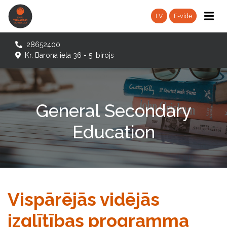
LV
E-vide
28652400
Kr. Barona iela 36 - 5. birojs
General Secondary
Education
Vispārējās vidējās
izglītības programma