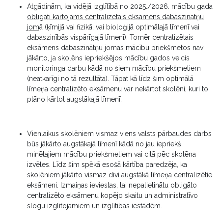
Atgādinām, ka vidējā izglītībā no 2025./2026. mācību gada
obligāti kārtojams centralizētais eksāmens dabaszinātņu
jom
ā (ķīmijā vai fizikā, vai bioloģijā optimālajā līmenī vai
dabaszinībās vispārīgajā līmenī). Tomēr centralizētais
eksāmens dabaszinātņu jomas mācību priekšmetos nav
jākārto, ja skolēns iepriekšējos mācību gados veicis
monitoringa darbu kādā no šiem mācību priekšmetiem
(neatkarīgi no tā rezultāta). Tāpat kā līdz šim optimālā
līmeņa centralizēto eksāmenu var nekārtot skolēni, kuri to
plāno kārtot augstākajā līmenī.
Vienlaikus skolēniem vismaz viens valsts pārbaudes darbs
būs jākārto augstākajā līmenī kādā no jau iepriekš
minētajiem mācību priekšmetiem vai citā pēc skolēna
izvēles. Līdz šim spēkā esošā kārtība paredzēja, ka
skolēniem jākārto vismaz divi augstākā līmeņa centralizētie
eksāmeni. Izmaiņas ieviestas, lai nepalielinātu obligāto
centralizēto eksāmenu kopējo skaitu un administratīvo
slogu izglītojamiem un izglītības iestādēm.