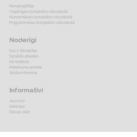
Pamatizglītība
Vispārīgais komplekts vidusskolā
Humanitārais komplekts vidusskolā
Programmēšas komplekts vidusskolā
Noderīgi
Kas ir tālmācība
Sociālās atlaides
Kā iestāties
Pieteikuma anketa
Skolas Himmna
Informatīvi
Jaunumi
Galerijas
Slavas zāle