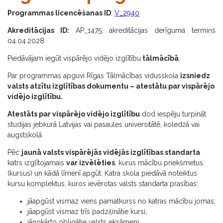
Programmas licencēšanas ID
:
V_2940
Akreditācijas ID:
AP_1475, akreditācijas derīguma termiņš
04.04.2028
Piedāvājam iegūt vispārējo vidējo izglītību
tālmācībā
.
Par programmas apguvi Rīgas Tālmācības vidusskola
izsniedz
valsts atzītu izglītības dokumentu – atestātu par vispārējo
vidējo izglītību.
Atestāts par vispārējo vidējo izglītību
dod iespēju turpināt
studijas jebkurā Latvijas vai pasaules universitātē, koledžā vai
augstskolā.
Pēc
jaunā valsts vispārējās vidējās izglītības standarta
katrs izglītojamais
var izvēlēties
, kurus mācību priekšmetus
(kursus) un kādā līmenī apgūt. Katra skola piedāvā noteiktus
kursu komplektus, kuros ievērotas valsts standarta prasības:
jāapgūst vismaz viens pamatkurss no katras mācību jomas;
jāapgūst vismaz trīs padziļinātie kursi;
jānokārto obligātie valsts eksāmeni.