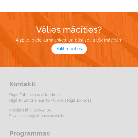
Vēlies mācīties?
Aizpildi pieteikuma anketu un būsi soli tuvāk mācībām
Sākt mācīties
Kontakti
Rīgas Tālmācības vidusskola
Rīgā, Kr.Barona iela 36 - 5. birojs Rīgā, LV-1011
Mobilais tālr.: 28652400
E-pasts:
info@talmacibasvsk.lv
Programmas