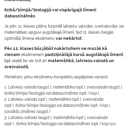
fizikā/ķīmijā/bioloģijā vai vispārīgajā līmenī
dabaszinātnēs
Ja pēc 11. klases plāno turpināt latviešu valodas, sveš­valodas vai
matemātikas apguvi augstākajā līmenī, tad 11. klases beigās
optimālā līmeņa eksāmenu
var nekārtot.
Pēc 12. klases būs jābūt nokārtotiem ne mazāk kā
vienam
eksāmenam
padziļinātājā kursā
augstākajā līmenī
,
tajā skaitā tie var būt arī
matemātikā, latviešu valodā un
svešvalodā.
Piemēram, pilnu eksāmenu komplektu iespējamie varianti:
1. Latviešu valoda (augst.), matemātika (opt.), svešvaloda (augst.),
fizika/ķīmija/bioloģija vai dabaszinātnes (opt./visp.).
2. Latviešu valoda (opt.), matemātika (opt.), svešvaloda
(opt.), fizika/ķīmija/bioloģija vai dabaszinātnes (opt./visp.),
sociālās zinātnes (augst.).
3. Latviešu valoda (augst.), matemātika (opt.), svešvaloda
(opt.)., fizika/ķīmija/bioloģija vai dabaszinātnes (opt./visp.)u.c.