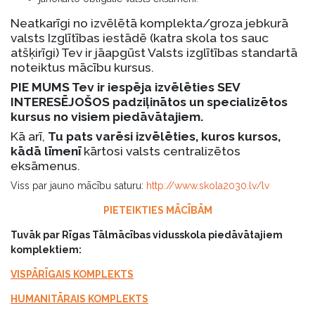
Neatkarīgi no izvēlētā komplekta/groza jebkurā
valsts Izglītības iestādē (katra skola tos sauc
atšķirīgi) Tev ir jāapgūst Valsts izglītības standartā
noteiktus mācību kursus.
PIE MUMS Tev ir iespēja izvēlēties SEV
INTERESĒJOŠOS padziļinātos un specializētos
kursus no visiem piedāvātajiem.
Kā arī,
Tu pats varēsi izvēlēties, kuros kursos,
kādā līmenī
kārtosi valsts centralizētos
eksāmenus.
Viss par jauno mācību saturu:
http://www.skola2030.lv/lv
PIETEIKTIES MĀCĪBĀM
Tuvāk par Rīgas Tālmācības vidusskola piedāvātajiem
komplektiem:
VISPĀRĪGAIS KOMPLEKTS
HUMANITĀRAIS KOMPLEKTS