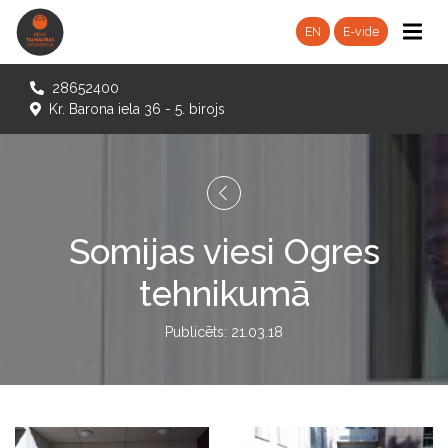
EN
E-vide
28652400
Kr. Barona iela 36 - 5. birojs
Somijas viesi Ogres
tehnikumā
Publicēts: 21.03.18