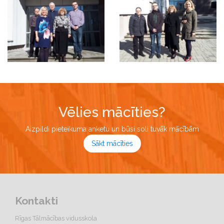
Vēlies mācīties?
Aizpildi pieteikuma anketu un būsi soli tuvāk mācībām
Sākt mācīties
Kontakti
Rīgas Tālmācības vidusskola