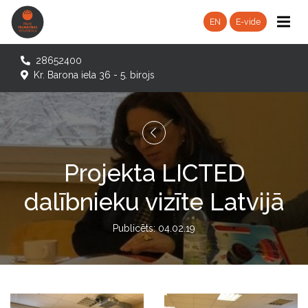
EN
E-vide
28652400
Kr. Barona iela 36 - 5. birojs
Projekta LICTED
dalībnieku vizīte Latvijā
Publicēts: 04.02.19