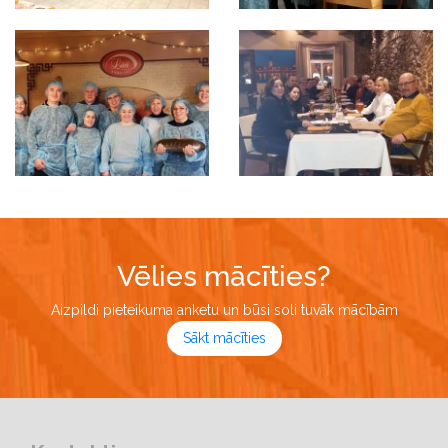
Vēlies mācīties?
Aizpildi pieteikuma anketu un būsi soli tuvāk mācībām
Sākt mācīties