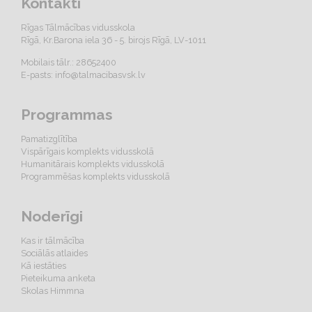
Kontakti
Rīgas Tālmācības vidusskola
Rīgā, Kr.Barona iela 36 - 5. birojs Rīgā, LV-1011
Mobilais tālr.: 28652400
E-pasts:
info@talmacibasvsk.lv
Programmas
Pamatizglītība
Vispārīgais komplekts vidusskolā
Humanitārais komplekts vidusskolā
Programmēšas komplekts vidusskolā
Noderīgi
Kas ir tālmācība
Sociālās atlaides
Kā iestāties
Pieteikuma anketa
Skolas Himmna