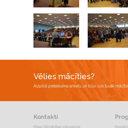
Vēlies mācīties?
Aizpildi pieteikuma anketu un būsi soli tuvāk mācī
Kontakti
Pro
Rīgas Tālmācības vidusskola
Pamatiz