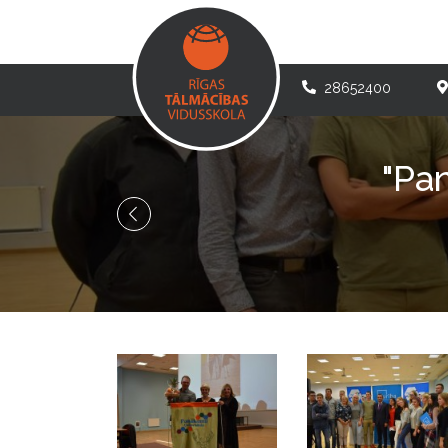
28652400
"Pa