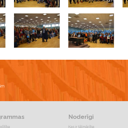
bām
grammas
Noderīgi
glītība
Kas ir tālmācība