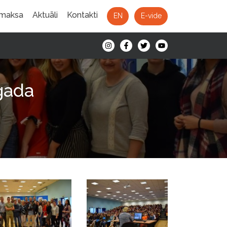
 maksa
Aktuāli
Kontakti
EN
E-vide
gada