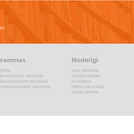
bām
grammas
Noderīgi
glītība
Kas ir tālmācība
gais komplekts vidusskolā
Sociālās atlaides
ārais komplekts vidusskolā
Kā iestāties
mēšas komplekts vidusskolā
Pieteikuma anketa
Skolas Himmna