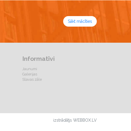
Sākt mācīties
Informatīvi
Jaunumi
Galerijas
Slavas zāle
izstrādātjs WEBBOX.LV