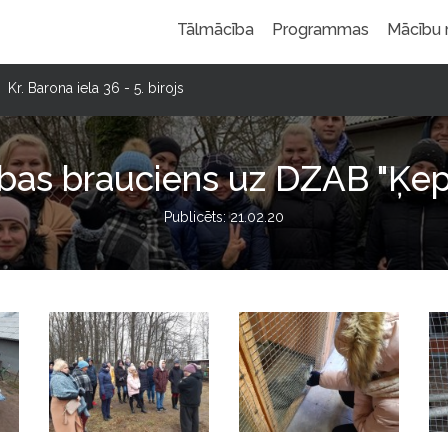
Tālmācība
Programmas
Mācību
Kr. Barona iela 36 - 5. birojs
bas brauciens uz DZAB "Ķe
Publicēts: 21.02.20