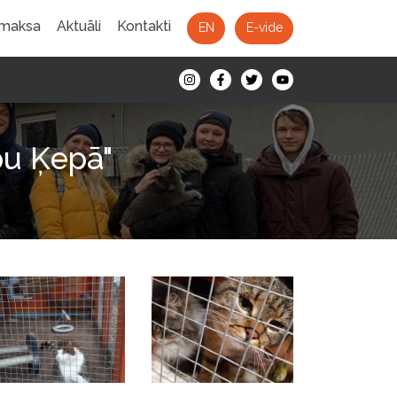
 maksa
Aktuāli
Kontakti
EN
E-vide
pu Ķepā"