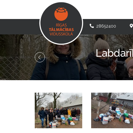
28652400
Labdarī