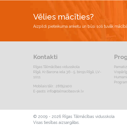
Vēlies mācīties?
Aizpildi pieteikuma anketu un būsi soli tuvāk mācī
Kontakti
Pro
Rīgas Tālmācības vidusskola
Pamatiz
Rīgā, Kr.Barona iela 36 - 5. birojs Rīgā, LV-
Vispārī
1011
Humanit
Program
Mobilais tālr.: 28652400
E-pasts:
info@talmacibasvsk.lv
© 2009 - 2026 Rīgas Tālmācības vidusskola
Visas tiesības aizsargātas.