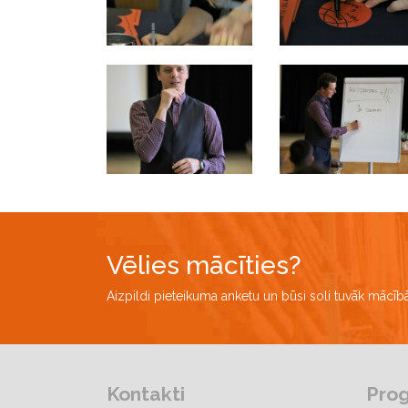
Vēlies mācīties?
Aizpildi pieteikuma anketu un būsi soli tuvāk mācī
Kontakti
Pro