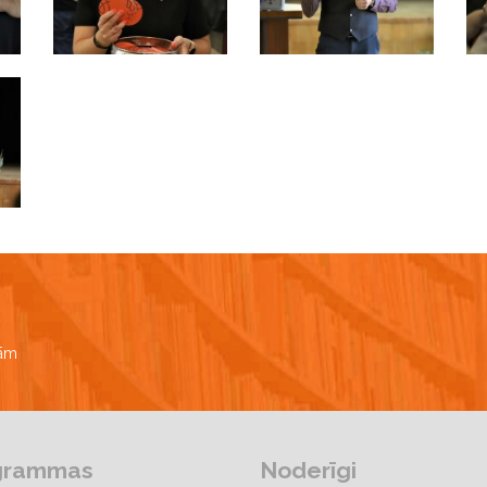
bām
grammas
Noderīgi