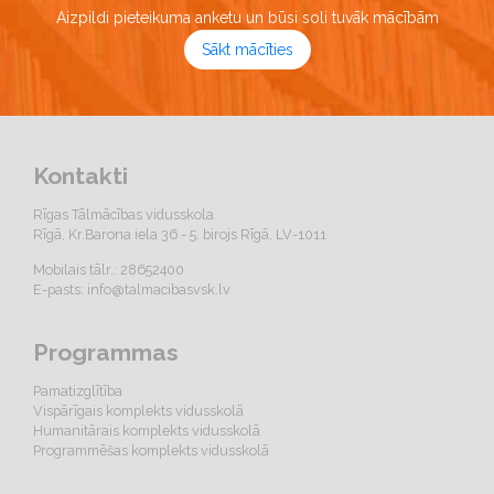
Aizpildi pieteikuma anketu un būsi soli tuvāk mācībām
Sākt mācīties
Kontakti
Rīgas Tālmācības vidusskola
Rīgā, Kr.Barona iela 36 - 5. birojs Rīgā, LV-1011
Mobilais tālr.: 28652400
E-pasts:
info@talmacibasvsk.lv
Programmas
Pamatizglītība
Vispārīgais komplekts vidusskolā
Humanitārais komplekts vidusskolā
Programmēšas komplekts vidusskolā