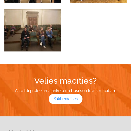
Vēlies mācīties?
Aizpildi pieteikuma anketu un būsi soli tuvāk mācībām
Sākt mācīties