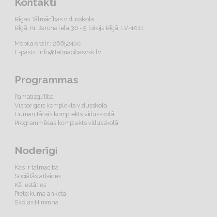
Kontakti
Rīgas Tālmācības vidusskola
Rīgā, Kr.Barona iela 36 - 5. birojs Rīgā, LV-1011
Mobilais tālr.: 28652400
E-pasts:
info@talmacibasvsk.lv
Programmas
Pamatizglītība
Vispārīgais komplekts vidusskolā
Humanitārais komplekts vidusskolā
Programmēšas komplekts vidusskolā
Noderīgi
Kas ir tālmācība
Sociālās atlaides
Kā iestāties
Pieteikuma anketa
Skolas Himmna