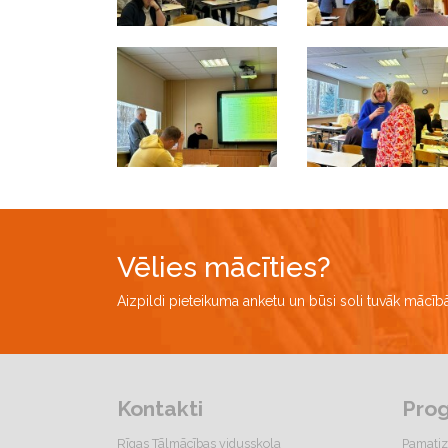
Vēlies mācīties?
Aizpildi pieteikuma anketu un būsi soli tuvāk mācī
Kontakti
Pro
Rīgas Tālmācības vidusskola
Pamatiz