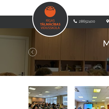
28652400
M