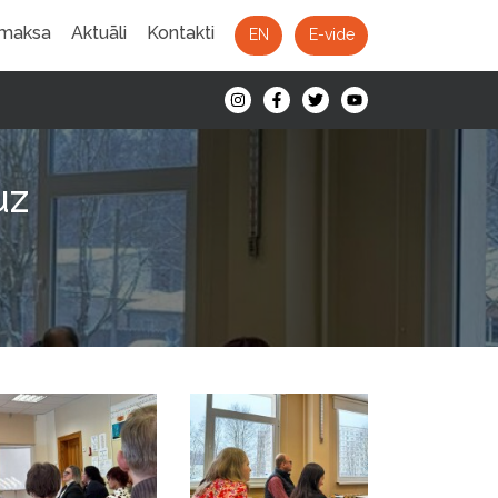
 maksa
Aktuāli
Kontakti
EN
E-vide
uz