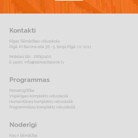
Kontakti
Rīgas Tālmācības vidusskola
Rīgā, Kr.Barona iela 36 - 5. birojs Rīgā, LV-1011
Mobilais tālr.: 28652400
E-pasts:
info@talmacibasvsk.lv
Programmas
Pamatizglītība
Vispārīgais komplekts vidusskolā
Humanitārais komplekts vidusskolā
Programmēšas komplekts vidusskolā
Noderīgi
Kas ir tālmācība