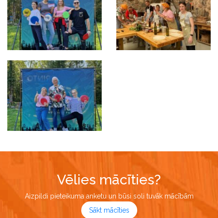
Vēlies mācīties?
Aizpildi pieteikuma anketu un būsi soli tuvāk mācībām
Sākt mācīties