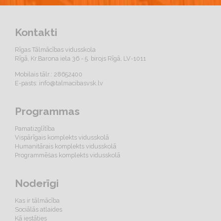
Kontakti
Rīgas Tālmācības vidusskola
Rīgā, Kr.Barona iela 36 - 5. birojs Rīgā, LV-1011
Mobilais tālr.: 28652400
E-pasts:
info@talmacibasvsk.lv
Programmas
Pamatizglītība
Vispārīgais komplekts vidusskolā
Humanitārais komplekts vidusskolā
Programmēšas komplekts vidusskolā
Noderīgi
Kas ir tālmācība
Sociālās atlaides
Kā iestāties