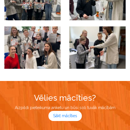
Vēlies mācīties?
Aizpildi pieteikuma anketu un būsi soli tuvāk mācībām
Sākt mācīties