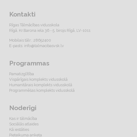
Kontakti
Rīgas Tālmācības vidusskola
Rīgā, Kr.Barona iela 36 - 5. birojs Rīgā, LV-1011
Mobilais tālr.: 28652400
E-pasts:
info@talmacibasvsk.lv
Programmas
Pamatizglītība
Vispārīgais komplekts vidusskolā
Humanitārais komplekts vidusskolā
Programmēšas komplekts vidusskolā
Noderīgi
Kas ir tālmācība
Sociālās atlaides
Kā iestāties
Pieteikuma anketa