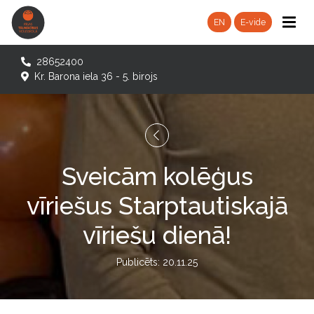
EN
E-vide
28652400
Kr. Barona iela 36 - 5. birojs
Sveicām kolēģus
vīriešus Starptautiskajā
vīriešu dienā!
Publicēts: 20.11.25