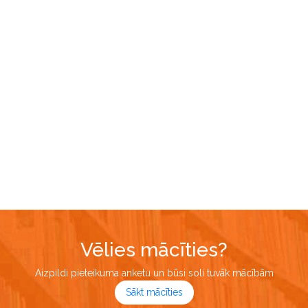
Vēlies mācīties?
Aizpildi pieteikuma anketu un būsi soli tuvāk mācībām
Sākt mācīties