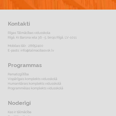
Kontakti
Rīgas Tālmācības vidusskola
Rīgā, Kr.Barona iela 36 - 5. birojs Rīgā, LV-1011
Mobilais tālr.: 28652400
E-pasts:
info@talmacibasvsk.lv
Programmas
Pamatizglītība
Vispārīgais komplekts vidusskolā
Humanitārais komplekts vidusskolā
Programmēšas komplekts vidusskolā
Noderīgi
Kas ir tālmācība