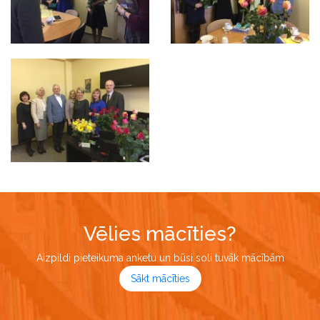
Vēlies mācīties?
Aizpildi pieteikuma anketu un būsi soli tuvāk mācībām
Sākt mācīties