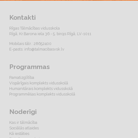
Kontakti
Rīgas Tālmācības vidusskola
Rīgā, Kr.Barona iela 36 - 5. birojs Rīgā, LV-1011
Mobilais tālr.: 28652400
E-pasts:
info@talmacibasvsk.lv
Programmas
Pamatizglītība
Vispārīgais komplekts vidusskolā
Humanitārais komplekts vidusskolā
Programmēšas komplekts vidusskolā
Noderīgi
Kas ir tālmācība
Sociālās atlaides
Kā iestāties