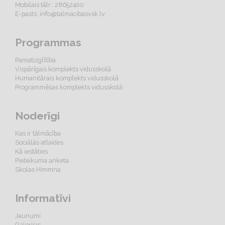
Mobilais tālr.: 28652400
E-pasts:
info@talmacibasvsk.lv
Programmas
Pamatizglītība
Vispārīgais komplekts vidusskolā
Humanitārais komplekts vidusskolā
Programmēšas komplekts vidusskolā
Noderīgi
Kas ir tālmācība
Sociālās atlaides
Kā iestāties
Pieteikuma anketa
Skolas Himmna
Informatīvi
Jaunumi
Galerijas