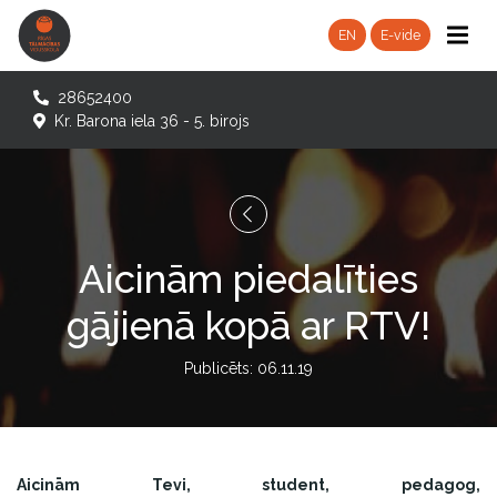
EN
E-vide
28652400
Kr. Barona iela 36 - 5. birojs
Aicinām piedalīties
gājienā kopā ar RTV!
Publicēts: 06.11.19
Aicinām Tevi, student, pedagog,