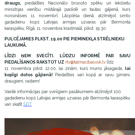
draugs,
piedalīties Nacionālo bruņoto spēku un Iekšlietu
ministrijas vienību militārajā parādē un tautas gājienā, kurš
norisināsies 11. novembrī, Lāčplēša dienā, atzīmējot simto
gadadienu kopš Latvijas armijas uzvaras pār Bermonta
karaspēku, Rīgā, 11. novembra krastmalā, plkst. 19.30.
PULCĒJAMIES PLKST. 19.00 PIE PIEMINEKĻA STRĒLNIEKU
LAUKUMĀ.
LĪDZI ŅEM SVECĪTI. LŪDZU INFORMĒ PAR SAVU
PIEDALĪŠANOS RAKSTOT UZ
rtv@talmacibasvsk.lv
līdz
11. novembra plkst. 12.00, lai zinām, kurš mums jāsagaida,
lai
kopīgi dotos gājienā!
Piedalīties vari kopā ar savu ģimeni,
draugiem, radiem!
Vairāk informācijas par svinīgiem pasākumiem atzīmējot 100.
gadadienu kopš Latvijas armijas uzvaras pār Bermonta karaspēku
vari skatīt
ŠEIT