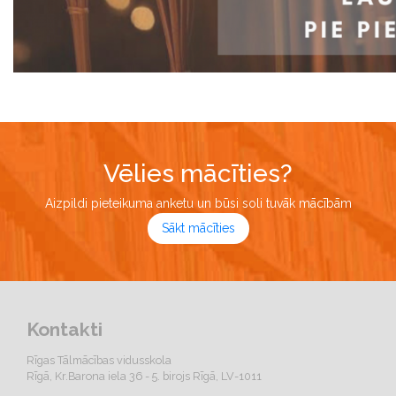
Vēlies mācīties?
Aizpildi pieteikuma anketu un būsi soli tuvāk mācībām
Sākt mācīties
Kontakti
Rīgas Tālmācības vidusskola
Rīgā, Kr.Barona iela 36 - 5. birojs Rīgā, LV-1011