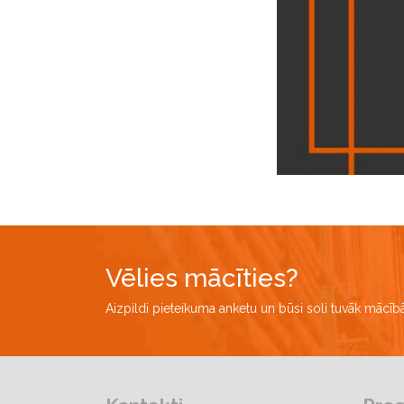
Vēlies mācīties?
Aizpildi pieteikuma anketu un būsi soli tuvāk mācī