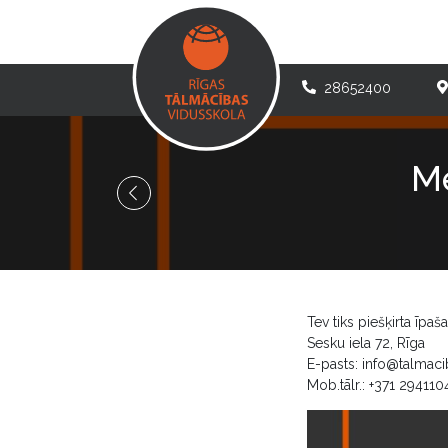
28652400
Me
Tev tiks piešķirta īpa
Sesku iela 72, Rīga
E-pasts:
info@talmaci
Mob.tālr.: +371 294110