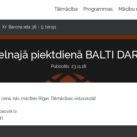
Tālmācība
Programmas
Mācību
Kr. Barona iela 36 - 5. birojs
lnajā piektdienā BALTI DA
Publicēts: 23.11.18
ša cena, nāc mācīties Rīgas Tālmācības vidusskolā!
basvsk.lv
41