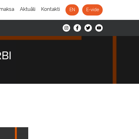
 maksa
Aktuāli
Kontakti
EN
E-vide
RBI