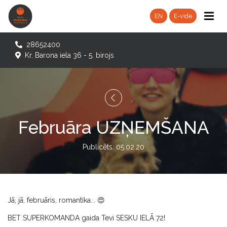
EN
E-vide
28652400
Kr. Barona iela 36 - 5. birojs
Februāra UZŅEMŠANA
Publicēts: 05.02.20
Jā, jā, februāris, romantika... 😍
BET SUPERKOMANDA gaida Tevi SESKU IELĀ 72!