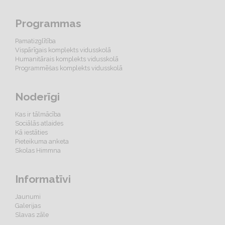
Programmas
Pamatizglītība
Vispārīgais komplekts vidusskolā
Humanitārais komplekts vidusskolā
Programmēšas komplekts vidusskolā
Noderīgi
Kas ir tālmācība
Sociālās atlaides
Kā iestāties
Pieteikuma anketa
Skolas Himmna
Informatīvi
Jaunumi
Galerijas
Slavas zāle