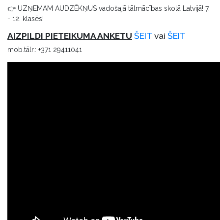
👉 UZŅEMAM AUDZĒKŅUS vadošajā tālmācības skolā Latvijā! 7.
- 12. klasēs!
AIZPILDI PIETEIKUMA ANKETU
ŠEIT
vai
ŠEIT
mob.tālr.: +371 29411041