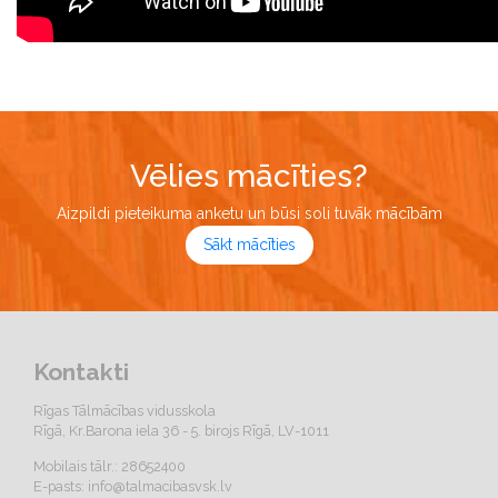
Vēlies mācīties?
Aizpildi pieteikuma anketu un būsi soli tuvāk mācībām
Sākt mācīties
Kontakti
Rīgas Tālmācības vidusskola
Rīgā, Kr.Barona iela 36 - 5. birojs Rīgā, LV-1011
Mobilais tālr.: 28652400
E-pasts:
info@talmacibasvsk.lv