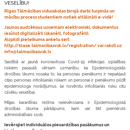
VESELĪBU!
Rīgas Tālmācības vidusskolas birojā darbi turpinās un
mācību process studentiem notiek attālināti e-vidē!
Jaunos audzēkņus uzņemam elektroniski, dokumentus
iesūtot digitalizēti (skanēti, fotografēti).
Aizpildi pieteikuma anketu šeit:
http://klase.talmacibasvsk.lv/registration/ vai raksti uz
info@talmacibasvsk.lv
Saistībā ar jaunā koronavīrusa Covid-19 infekcijas izplatības
riskiem pasaulē, vēršam uzmanību, ka Epidemioloģiskās
drošības likums nosaka to, ka personas pienākums ir nepakļaut
citas personas inficēšanās riskam un personai ir pienākums pildīt
epidemiologa norādījumus, lai novērstu inficēšanās risku citu
cilvēku veselībai.
Mājas karantīnas režīma neievērošana ir Epidemioloģiskā
drošības likuma pārkāpums, kam var tikt piemērots
administratīvais sods.
Ievērojiet individuālos piesardzības pasākumus un