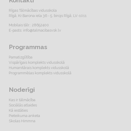
Kontakti
Rīgas Tālmācības vidusskola
Rīgā, Kr.Barona iela 36 - 5. birojs Rīgā, LV-1011
Mobilais tālr.: 28652400
E-pasts:
info@talmacibasvsk.lv
Programmas
Pamatizglītība
Vispārīgais komplekts vidusskolā
Humanitārais komplekts vidusskolā
Programmēšas komplekts vidusskolā
Noderīgi
Kas ir tālmācība
Sociālās atlaides
Kā iestāties
Pieteikuma anketa
Skolas Himmna