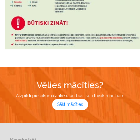
Vēlies mācīties?
Aizpildi pieteikuma anketu un būsi soli tuvāk mācībām
Sākt mācīties