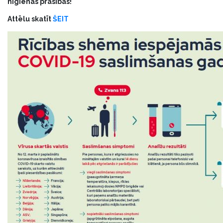
higiēnas prasības!
Attēlu skatīt
ŠEIT