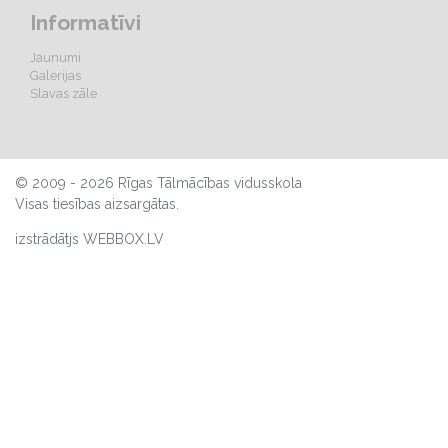
Informatīvi
Jaunumi
Galerijas
Slavas zāle
© 2009 - 2026 Rīgas Tālmācības vidusskola
Visas tiesības aizsargātas.
izstrādātjs WEBBOX.LV