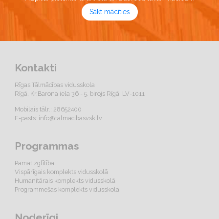
Sākt mācīties
Kontakti
Rīgas Tālmācības vidusskola
Rīgā, Kr.Barona iela 36 - 5. birojs Rīgā, LV-1011
Mobilais tālr.: 28652400
E-pasts:
info@talmacibasvsk.lv
Programmas
Pamatizglītība
Vispārīgais komplekts vidusskolā
Humanitārais komplekts vidusskolā
Programmēšas komplekts vidusskolā
Noderīgi