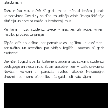
izlaidumam.
Taču mūsu visu dzīvē šī gada marta mēnesī ienāca jaunais
koronavīruss Covid-19, valdība izsludināja valsts līmeņa ārkārtējo
situāciju un noteica dažādus ierobežojumus.
Par laimi, mūsu studentu izvēlei - mācīties tālmācībā, viņiem
mācību process turpinājās!
Tāpēc drīz apliecības par pamatskolas izglītību un eksāmenu
sertifikātus un atestātus par vidējo izglītību saņems šī gada
asolventi!
Diemžēl šogad izpaliks klātienē izlaiduma satraukums studentu,
pedagogu un viesu sirdīs. Sūtam absolventiem virtuālu sveicienu!
Novēlam veiksmi un pareizās izvēles nākotnē! Nezaudējiet
drosmi, optimismu, pārliecību, Jūs gaida lieli izaicinājumi!