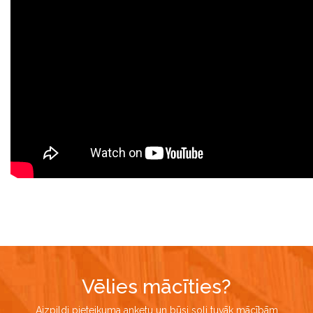
Vēlies mācīties?
Aizpildi pieteikuma anketu un būsi soli tuvāk mācībām