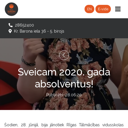
EN
E-vide
28652400
Kr. Barona iela 36 - 5. birojs
Sveicam 2020. gada
absolventus!
Publicēts: 28.06.20
Šodien, 28. jūnijā, bija jānotiek Rīgas Tālmācības vidusskolas