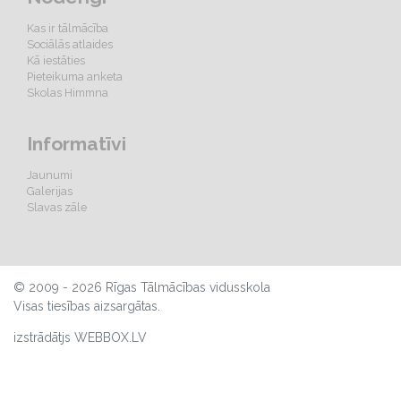
Kas ir tālmācība
Sociālās atlaides
Kā iestāties
Pieteikuma anketa
Skolas Himmna
Informatīvi
Jaunumi
Galerijas
Slavas zāle
© 2009 - 2026 Rīgas Tālmācības vidusskola
Visas tiesības aizsargātas.
izstrādātjs WEBBOX.LV