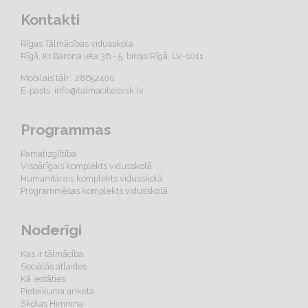
Kontakti
Rīgas Tālmācības vidusskola
Rīgā, Kr.Barona iela 36 - 5. birojs Rīgā, LV-1011
Mobilais tālr.: 28652400
E-pasts:
info@talmacibasvsk.lv
Programmas
Pamatizglītība
Vispārīgais komplekts vidusskolā
Humanitārais komplekts vidusskolā
Programmēšas komplekts vidusskolā
Noderīgi
Kas ir tālmācība
Sociālās atlaides
Kā iestāties
Pieteikuma anketa
Skolas Himmna