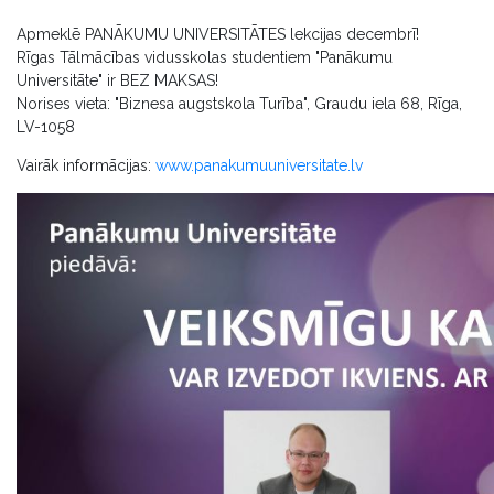
Apmeklē PANĀKUMU UNIVERSITĀTES lekcijas decembrī!
Rīgas Tālmācības vidusskolas studentiem "Panākumu
Universitāte" ir BEZ MAKSAS!
Norises vieta: "Biznesa augstskola Turība", Graudu iela 68, Rīga,
LV-1058
Vairāk informācijas:
www.panakumuuniversitate.lv