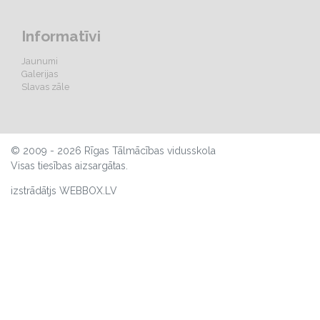
Informatīvi
Jaunumi
Galerijas
Slavas zāle
© 2009 - 2026 Rīgas Tālmācības vidusskola
Visas tiesības aizsargātas.
izstrādātjs WEBBOX.LV