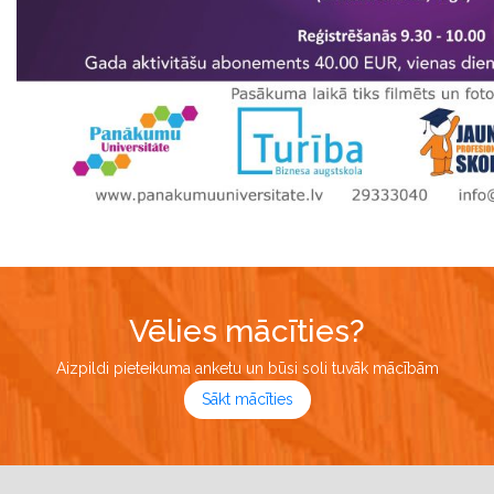
Vēlies mācīties?
Aizpildi pieteikuma anketu un būsi soli tuvāk mācībām
Sākt mācīties