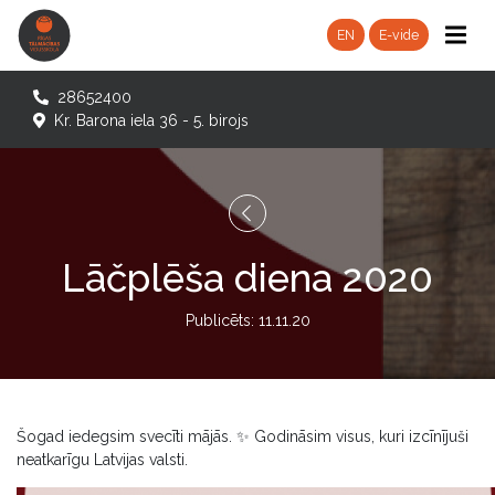
EN
E-vide
28652400
Kr. Barona iela 36 - 5. birojs
Lāčplēša diena 2020
Publicēts: 11.11.20
Šogad iedegsim svecīti mājās. ✨ Godināsim visus, kuri izcīnījuši
neatkarīgu Latvijas valsti.