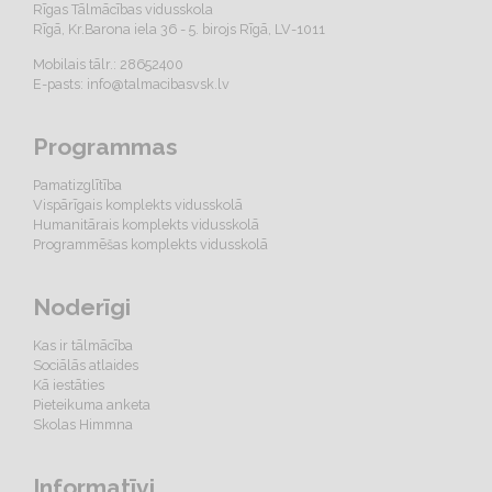
Rīgas Tālmācības vidusskola
Rīgā, Kr.Barona iela 36 - 5. birojs Rīgā, LV-1011
Mobilais tālr.: 28652400
E-pasts:
info@talmacibasvsk.lv
Programmas
Pamatizglītība
Vispārīgais komplekts vidusskolā
Humanitārais komplekts vidusskolā
Programmēšas komplekts vidusskolā
Noderīgi
Kas ir tālmācība
Sociālās atlaides
Kā iestāties
Pieteikuma anketa
Skolas Himmna
Informatīvi