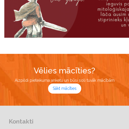
Vēlies mācīties?
Aizpildi pieteikuma anketu un būsi soli tuvāk mācībām
Sākt mācīties
Kontakti