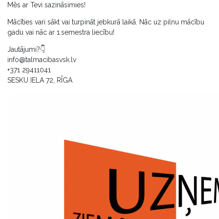
Mēs ar Tevi sazināsimies!
Mācīties vari sākt vai turpināt jebkurā laikā. Nāc uz pilnu mācību
gadu vai nāc ar 1.semestra liecību!
Jautājumi?👇
info@talmacibasvsk.lv
+371 29411041
SESKU IELA 72, RĪGA