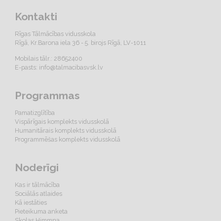
Kontakti
Rīgas Tālmācības vidusskola
Rīgā, Kr.Barona iela 36 - 5. birojs Rīgā, LV-1011
Mobilais tālr.: 28652400
E-pasts:
info@talmacibasvsk.lv
Programmas
Pamatizglītība
Vispārīgais komplekts vidusskolā
Humanitārais komplekts vidusskolā
Programmēšas komplekts vidusskolā
Noderīgi
Kas ir tālmācība
Sociālās atlaides
Kā iestāties
Pieteikuma anketa
Skolas Himmna