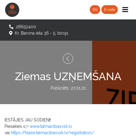
EN
E-vide
28652400
Kr. Barona iela 36 - 5. birojs
Ziemas UZŅEMŠANA
Publicēts: 27.01.21
IESTĀJIES JAU ŠODIEN❗️
Piesakies 👉
www.talmacibasvsk.lv
vai
https://klase.talmacibasvsk.lv/registration/