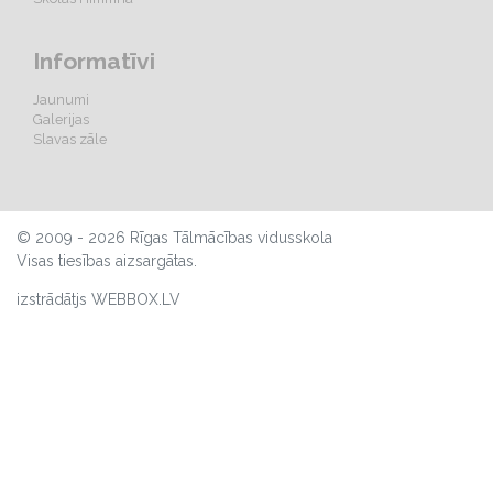
Informatīvi
Jaunumi
Galerijas
Slavas zāle
© 2009 - 2026 Rīgas Tālmācības vidusskola
Visas tiesības aizsargātas.
izstrādātjs WEBBOX.LV