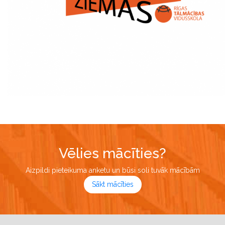
Vēlies mācīties?
Aizpildi pieteikuma anketu un būsi soli tuvāk mācībām
Sākt mācīties