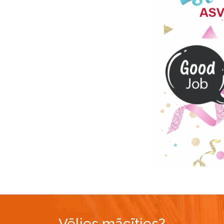
Vēlies mācīties?