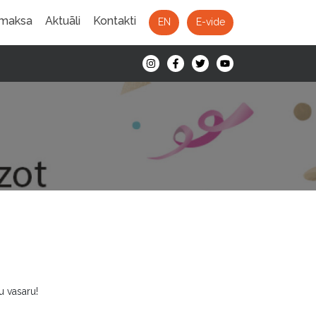
 maksa
Aktuāli
Kontakti
EN
E-vide
u vasaru!