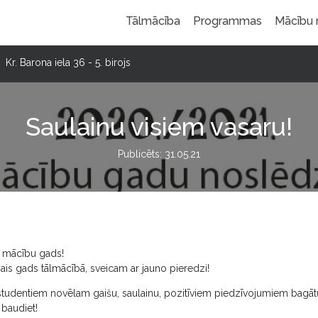
Tālmācība
Programmas
Mācību
Kr. Barona iela 36 - 5. birojs
Saulainu visiem vasaru!
Publicēts: 31.05.21
. mācību gads!
mais gads tālmācībā, sveicam ar jauno pieredzi!
tudentiem novēlam gaišu, saulainu, pozitīviem piedzīvojumiem bagāt
, baudiet!