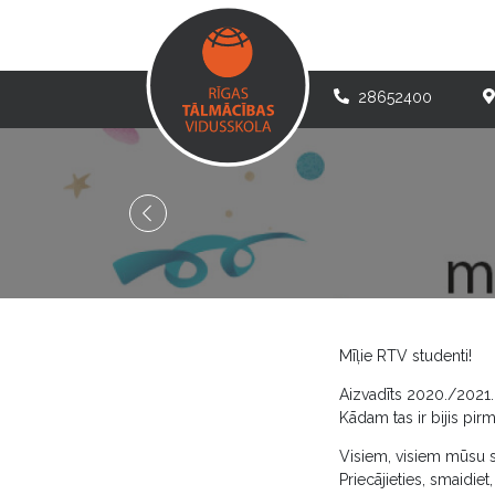
28652400
Mīļie RTV studenti!
Aizvadīts 2020./2021
Kādam tas ir bijis pir
Visiem, visiem mūsu s
Priecājieties, smaidiet