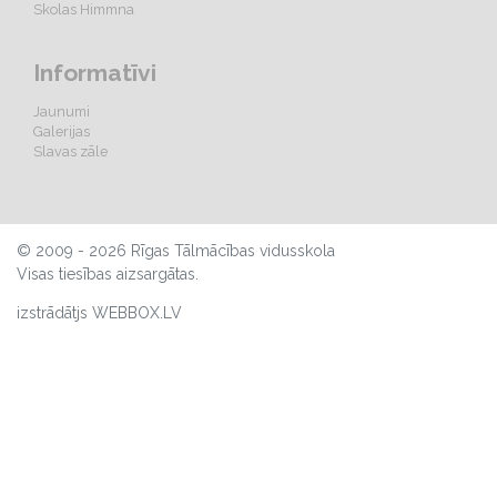
Skolas Himmna
Informatīvi
Jaunumi
Galerijas
Slavas zāle
© 2009 - 2026 Rīgas Tālmācības vidusskola
Visas tiesības aizsargātas.
izstrādātjs WEBBOX.LV