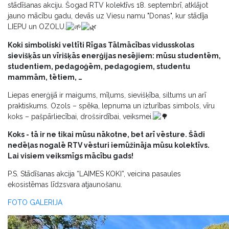
stādīšanas akciju. Šogad RTV kolektīvs 18. septembrī, atklājot
jauno mācību gadu, devās uz Viesu namu "Donas", kur stādīja
LIEPU un OZOLU.
Koki simboliski veltīti Rīgas Tālmācības vidusskolas
sievišķās un vīrišķās enerģijas nesējiem: mūsu studentēm,
studentiem, pedagoģēm, pedagogiem, studentu
mammām, tētiem, …
Liepas enerģijā ir maigums, mīļums, sievišķība, siltums un arī
praktiskums. Ozols – spēka, lepnuma un izturības simbols, vīru
koks – pašpārliecībai, drošsirdībai, veiksmei.
Koks - tā ir ne tikai mūsu nākotne, bet arī vēsture. Šādi
nedēļas nogalē RTV vēsturi iemūžināja mūsu kolektīvs.
Lai visiem veiksmīgs mācību gads!
P.S. Stādīšanas akcija “LAIMES KOKI”, veicina pasaules
ekosistēmas līdzsvara atjaunošanu.
FOTO GALERIJA