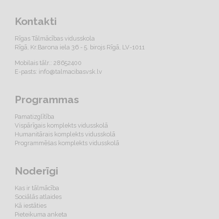
Kontakti
Rīgas Tālmācības vidusskola
Rīgā, Kr.Barona iela 36 - 5. birojs Rīgā, LV-1011
Mobilais tālr.: 28652400
E-pasts:
info@talmacibasvsk.lv
Programmas
Pamatizglītība
Vispārīgais komplekts vidusskolā
Humanitārais komplekts vidusskolā
Programmēšas komplekts vidusskolā
Noderīgi
Kas ir tālmācība
Sociālās atlaides
Kā iestāties
Pieteikuma anketa