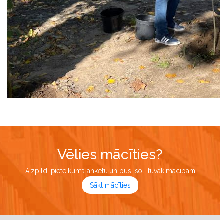
Vēlies mācīties?
Aizpildi pieteikuma anketu un būsi soli tuvāk mācībām
Sākt mācīties