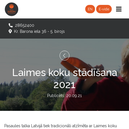
EN
E-vide
28652400
Kr. Barona iela 36 - 5. birojs
Laimes koku stādīšana
2021
Publicēts: 20.09.21
Pasaules talka Latvijā tiek tradicionāli atzīmēta ar Laimes koku