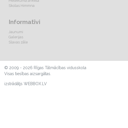
Pieteikuma anketa
Skolas Himmna
Informatīvi
Jaunumi
Galerijas
Slavas zāle
© 2009 - 2026 Rīgas Tālmācības vidusskola
Visas tiesības aizsargātas.
izstrādātjs WEBBOX.LV