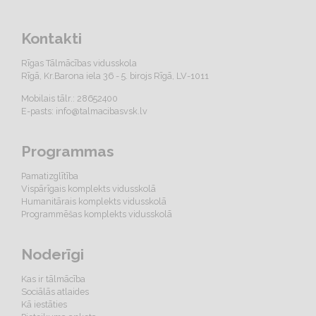
Kontakti
Rīgas Tālmācības vidusskola
Rīgā, Kr.Barona iela 36 - 5. birojs Rīgā, LV-1011
Mobilais tālr.: 28652400
E-pasts:
info@talmacibasvsk.lv
Programmas
Pamatizglītība
Vispārīgais komplekts vidusskolā
Humanitārais komplekts vidusskolā
Programmēšas komplekts vidusskolā
Noderīgi
Kas ir tālmācība
Sociālās atlaides
Kā iestāties