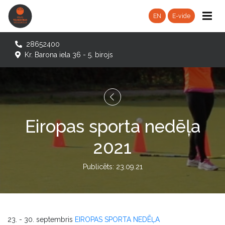
EN
E-vide
28652400
Kr. Barona iela 36 - 5. birojs
Eiropas sporta nedēļa
2021
Publicēts: 23.09.21
23. - 30. septembris
EIROPAS SPORTA NEDĒĻA