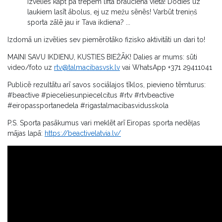
Izvēlies kāpt pa trepēm lifta brauciena vietā! Dodies uz
laukiem lasīt ābolus, ej uz mežu sēnēs! Varbūt treniņš
sporta zālē jau ir Tava ikdiena? ...
Izdomā un izvēlies sev piemērotāko fizisko aktivitāti un dari to!
MAINI SAVU IKDIENU, KUSTIES BIEŽĀK! Dalies ar mums: sūti
video/foto uz
rtv@talmacibasvsk.lv
vai WhatsApp +371 29411041
Publicē rezultātu arī savos sociālajos tīklos, pievieno tēmturus:
#beactive #pieceliesunpiecelcitus #rtv #rtvbeactive
#eiropassportanedela #rigastalmacibasvidusskola
P.S. Sporta pasākumus vari meklēt arī Eiropas sporta nedēļas
mājas lapā:
https://beactivelatvia.lv/