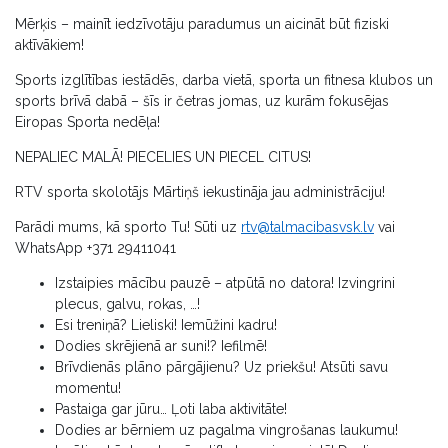
Mērķis – mainīt iedzīvotāju paradumus un aicināt būt fiziski
aktīvākiem!
Sports izglītības iestādēs, darba vietā, sporta un fitnesa klubos un
sports brīvā dabā – šīs ir četras jomas, uz kurām fokusējas
Eiropas Sporta nedēļa!
NEPALIEC MALĀ! PIECELIES UN PIECEL CITUS!
RTV sporta skolotājs Mārtiņš iekustināja jau administrāciju!
Parādi mums, kā sporto Tu! Sūti uz
rtv@talmacibasvsk.lv
vai
WhatsApp +371 29411041
Izstaipies mācību pauzē – atpūtā no datora! Izvingrini
plecus, galvu, rokas, …!
Esi treniņā? Lieliski! Iemūžini kadru!
Dodies skrējienā ar suni!? Iefilmē!
Brīvdienās plāno pārgājienu? Uz priekšu! Atsūti savu
momentu!
Pastaiga gar jūru… Ļoti laba aktivitāte!
Dodies ar bērniem uz pagalma vingrošanas laukumu!