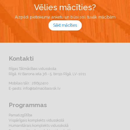
Vēlies mācīties?
Aizpildi pieteikuma anketu un būsi soli tuvāk mācībām
Sākt mācīties
Kontakti
Rīgas Tālmācības vidusskola
Rīgā, Kr.Barona iela 36 - 5. birojs Rīgā, LV-1011
Mobilais tālr.: 28652400
E-pasts:
info@talmacibasvsk.lv
Programmas
Pamatizglītība
Vispārīgais komplekts vidusskolā
Humanitārais komplekts vidusskolā