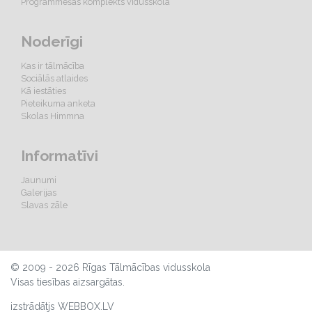
Programmēšas komplekts vidusskolā
Noderīgi
Kas ir tālmācība
Sociālās atlaides
Kā iestāties
Pieteikuma anketa
Skolas Himmna
Informatīvi
Jaunumi
Galerijas
Slavas zāle
© 2009 - 2026 Rīgas Tālmācības vidusskola
Visas tiesības aizsargātas.
izstrādātjs WEBBOX.LV