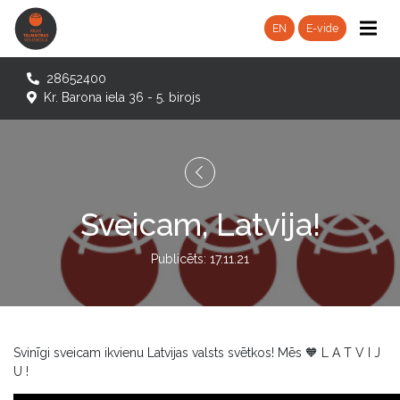
EN
E-vide
28652400
Kr. Barona iela 36 - 5. birojs
Sveicam, Latvija!
Publicēts: 17.11.21
Svinīgi sveicam ikvienu Latvijas valsts svētkos! Mēs 🧡 L A T V I J
U !