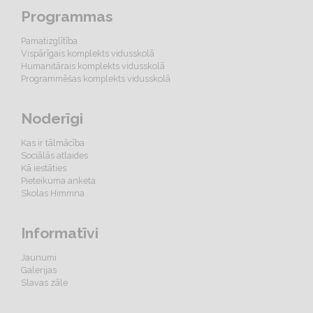
Programmas
Pamatizglītība
Vispārīgais komplekts vidusskolā
Humanitārais komplekts vidusskolā
Programmēšas komplekts vidusskolā
Noderīgi
Kas ir tālmācība
Sociālās atlaides
Kā iestāties
Pieteikuma anketa
Skolas Himmna
Informatīvi
Jaunumi
Galerijas
Slavas zāle