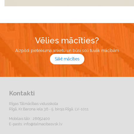
Vēlies mācīties?
Aizpildi pieteikuma anketu un būsi soli tuvāk mācībām
Sākt mācīties
Kontakti
Rīgas Tālmācības vidusskola
Rīgā, Kr.Barona iela 36 - 5. birojs Rīgā, LV-1011
Mobilais tālr.: 28652400
E-pasts:
info@talmacibasvsk.lv