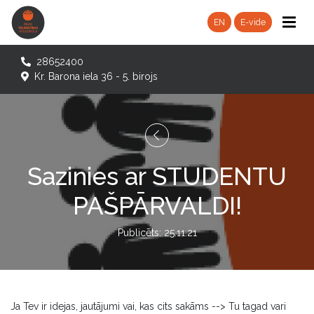
EN
E-vide
28652400
Kr. Barona iela 36 - 5. birojs
Sazinies ar STUDENTU
PAŠPĀRVALDI!
Publicēts: 25.11.21
Ja Tev ir idejas, jautājumi vai, kas cits sakāms --> Tu tagad vari