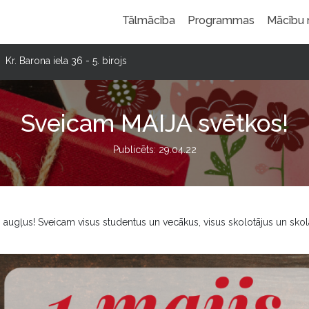
Tālmācība
Programmas
Mācību
Kr. Barona iela 36 - 5. birojs
Sveicam MAIJA svētkos!
Publicēts: 29.04.22
 augļus! Sveicam visus studentus un vecākus, visus skolotājus un skol