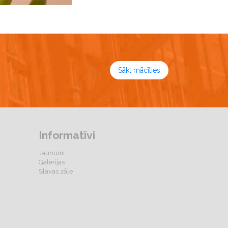
Sākt mācīties
Informatīvi
Jaunumi
Galerijas
Slavas zāle