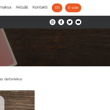
 maksa
Aktuāli
Kontakti
EN
E-vide
as darbiniekus