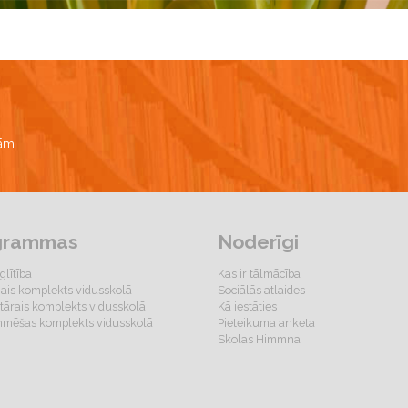
bām
grammas
Noderīgi
glītība
Kas ir tālmācība
gais komplekts vidusskolā
Sociālās atlaides
ārais komplekts vidusskolā
Kā iestāties
mēšas komplekts vidusskolā
Pieteikuma anketa
Skolas Himmna