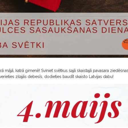
rā mājā, katrā ģimenē! Sviniet svētkus šajā skaistajā pavasara ziedēšnas 
erieties zilajās debesīs, dodieties baudīt skaisto Latvijas dabu!