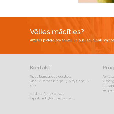
Vēlies mācīties?
Aizpildi pieteikuma anketu un būsi soli tuvāk mācī
Kontakti
Pro
Rīgas Tālmācības vidusskola
Pamatiz
Rīgā, Kr.Barona iela 36 - 5. birojs Rīgā, LV-
Vispārī
1011
Humanit
Program
Mobilais tālr.: 28652400
E-pasts:
info@talmacibasvsk.lv