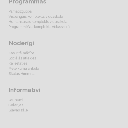
Programmas
Pamatizglītība
Vispārīgais komplekts vidusskolā
Humanitārais komplekts vidusskolā
Programmēšas komplekts vidusskolā
Noderīgi
Kas ir tālmācība
Sociālās atlaides
Kā iestāties
Pieteikuma anketa
Skolas Himmna
Informatīvi
Jaunumi
Galerijas
Slavas zāle