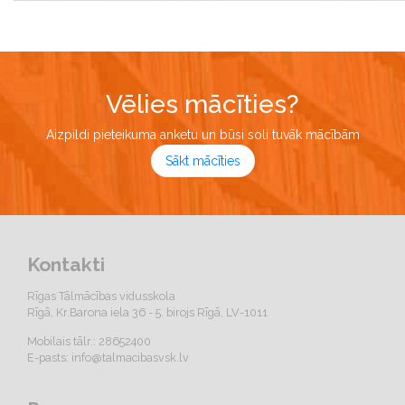
Vēlies mācīties?
Aizpildi pieteikuma anketu un būsi soli tuvāk mācībām
Sākt mācīties
Kontakti
Rīgas Tālmācības vidusskola
Rīgā, Kr.Barona iela 36 - 5. birojs Rīgā, LV-1011
Mobilais tālr.: 28652400
E-pasts:
info@talmacibasvsk.lv