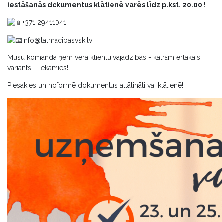
iestāšanās dokumentus klātienē varēs līdz plkst. 20.00 !
+371 29411041
info@talmacibasvsk.lv
Mūsu komanda ņem vērā klientu vajadzības - katram ērtākais
variants! Tiekamies!
Piesakies un noformē dokumentus attālināti vai klātienē!