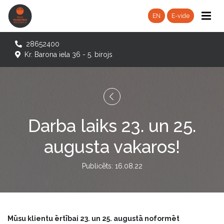
EN
E-vide
28652400
Kr. Barona iela 36 - 5. birojs
Darba laiks 23. un 25.
augusta vakaros!
Publicēts: 16.08.22
Mūsu klientu ērtībai 23. un 25. augustā noformēt