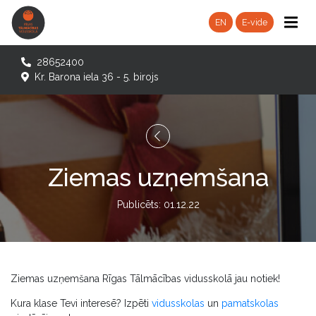
EN
E-vide
28652400
Kr. Barona iela 36 - 5. birojs
Ziemas uzņemšana
Publicēts: 01.12.22
Ziemas uzņemšana Rīgas Tālmācības vidusskolā jau notiek!
Kura klase Tevi interesē? Izpēti
vidusskolas
un
pamatskolas