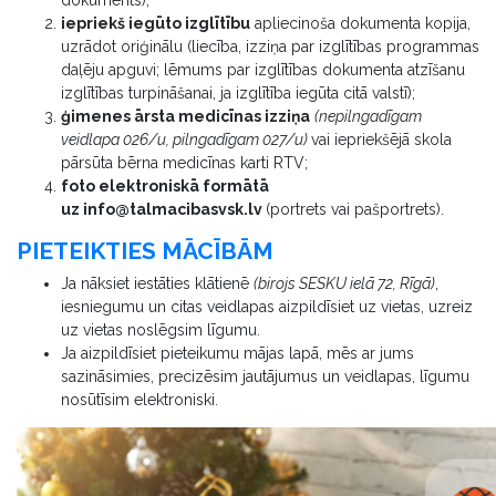
iepriekš iegūto izglītību
apliecinoša dokumenta kopija,
uzrādot oriģinālu (liecība, izziņa par izglītības programmas
daļēju apguvi; lēmums par izglītības dokumenta atzīšanu
izglītības turpināšanai, ja izglītība iegūta citā valstī);
ģimenes ārsta medicīnas izziņa
(nepilngadīgam
veidlapa 026/u, pilngadīgam 027/u)
vai iepriekšējā skola
pārsūta bērna medicīnas karti RTV;
foto elektroniskā formātā
uz
info@talmacibasvsk.lv
(portrets vai pašportrets).
PIETEIKTIES MĀCĪBĀM
Ja nāksiet iestāties klātienē
(birojs SESKU ielā 72, Rīgā)
,
iesniegumu un citas veidlapas aizpildīsiet uz vietas, uzreiz
uz vietas noslēgsim līgumu.
Ja aizpildīsiet pieteikumu mājas lapā, mēs ar jums
sazināsimies, precizēsim jautājumus un veidlapas, līgumu
nosūtīsim elektroniski.