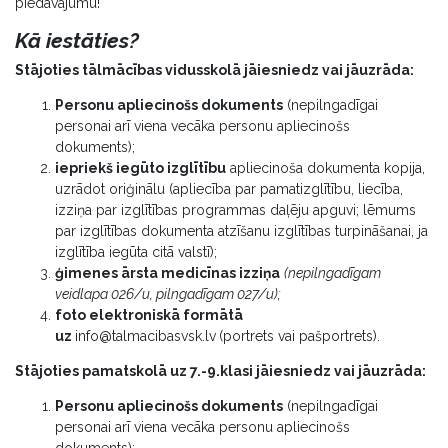
piedāvājumu!
Kā iestāties?
Stājoties tālmācības vidusskolā jāiesniedz vai jāuzrāda:
Personu apliecinošs dokuments
(nepilngadīgai
personai arī viena vecāka personu apliecinošs
dokuments);
iepriekš iegūto izglītību
apliecinoša dokumenta kopija,
uzrādot oriģinālu (apliecība par pamatizglītību, liecība,
izziņa par izglītības programmas daļēju apguvi; lēmums
par izglītības dokumenta atzīšanu izglītības turpināšanai, ja
izglītība iegūta citā valstī);
ģimenes ārsta medicīnas izziņa
(nepilngadīgam
veidlapa 026/u, pilngadīgam 027/u);
foto elektroniskā formātā
uz
info@talmacibasvsk.lv
(portrets vai pašportrets).
Stājoties pamatskolā uz 7.-9.klasi jāiesniedz vai jāuzrāda:
Personu apliecinošs dokuments
(nepilngadīgai
personai arī viena vecāka personu apliecinošs
dokuments);