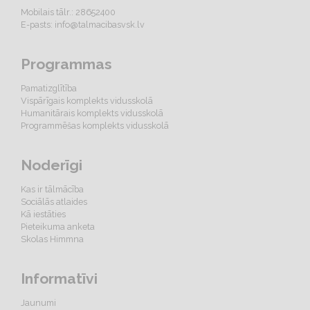
Mobilais tālr.: 28652400
E-pasts:
info@talmacibasvsk.lv
Programmas
Pamatizglītība
Vispārīgais komplekts vidusskolā
Humanitārais komplekts vidusskolā
Programmēšas komplekts vidusskolā
Noderīgi
Kas ir tālmācība
Sociālās atlaides
Kā iestāties
Pieteikuma anketa
Skolas Himmna
Informatīvi
Jaunumi