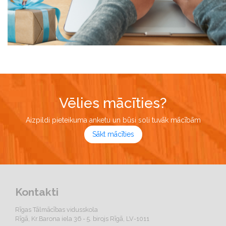
Vēlies mācīties?
Aizpildi pieteikuma anketu un būsi soli tuvāk mācībām
Sākt mācīties
Kontakti
Rīgas Tālmācības vidusskola
Rīgā, Kr.Barona iela 36 - 5. birojs Rīgā, LV-1011