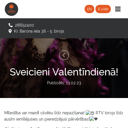
EN
E-vide
28652400
Kr. Barona iela 36 - 5. birojs
Sveicieni Valentīndienā!
Publicēts: 13.02.23
Mīlestība var mainīt cilvēku līdz nepazīšanai!
RTV birojs līdz
ausīm iemīlējušies un pieredzējuši pārvērtības!