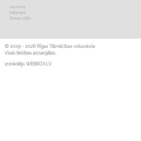
Jaunumi
Galerijas
Slavas zāle
© 2009 - 2026 Rīgas Tālmācības vidusskola
Visas tiesības aizsargātas.
izstrādātjs WEBBOX.LV