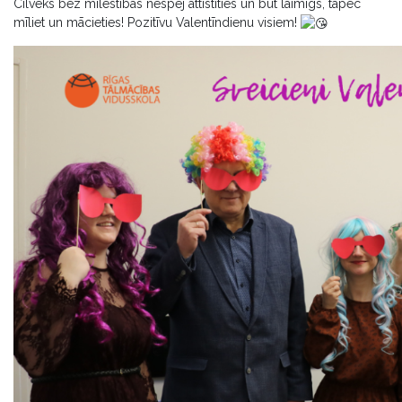
Cilvēks bez mīlestības nespēj attīstīties un būt laimīgs, tāpēc
mīliet un mācieties! Pozitīvu Valentīndienu visiem!