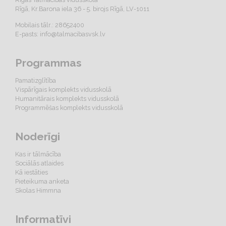
Rīgā, Kr.Barona iela 36 - 5. birojs Rīgā, LV-1011
Mobilais tālr.: 28652400
E-pasts:
info@talmacibasvsk.lv
Programmas
Pamatizglītība
Vispārīgais komplekts vidusskolā
Humanitārais komplekts vidusskolā
Programmēšas komplekts vidusskolā
Noderīgi
Kas ir tālmācība
Sociālās atlaides
Kā iestāties
Pieteikuma anketa
Skolas Himmna
Informatīvi