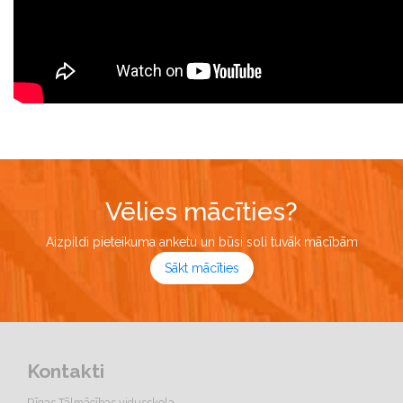
Vēlies mācīties?
Aizpildi pieteikuma anketu un būsi soli tuvāk mācībām
Sākt mācīties
Kontakti
Rīgas Tālmācības vidusskola