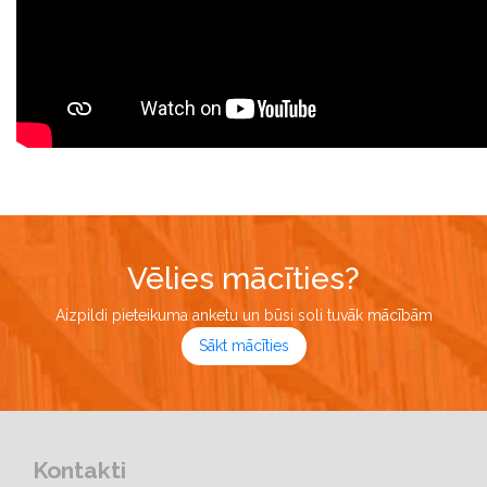
Vēlies mācīties?
Aizpildi pieteikuma anketu un būsi soli tuvāk mācībām
Sākt mācīties
Kontakti