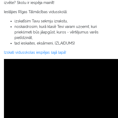
izvēle? Skolu ir iespēja mainīt!
Iestājies Rīgas Tālmācības vidusskolā:
izskatīsim Tavu sekmju izrakstu,
noskaidrosim, kurā klasē Tevi varam uzņemt; kuri
priekšmeti būs jāapgūst, kuros - vērtējumus varēs
pielīdzināt,
tad ieskaites, eksāmeni, IZLAIDUMS!
Izskati vidusskolas iespējas šajā lapā!