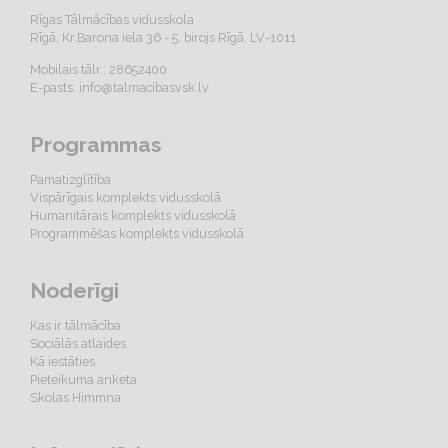
Rīgas Tālmācības vidusskola
Rīgā, Kr.Barona iela 36 - 5. birojs Rīgā, LV-1011
Mobilais tālr.: 28652400
E-pasts:
info@talmacibasvsk.lv
Programmas
Pamatizglītība
Vispārīgais komplekts vidusskolā
Humanitārais komplekts vidusskolā
Programmēšas komplekts vidusskolā
Noderīgi
Kas ir tālmācība
Sociālās atlaides
Kā iestāties
Pieteikuma anketa
Skolas Himmna