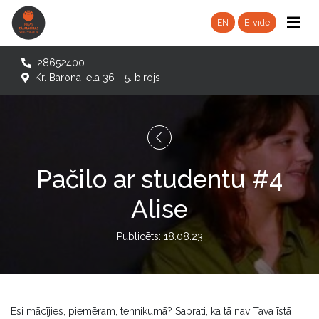
EN
E-vide
28652400
Kr. Barona iela 36 - 5. birojs
Pačilo ar studentu #4
Alise
Publicēts: 18.08.23
Esi mācījies, piemēram, tehnikumā? Saprati, ka tā nav Tava īstā