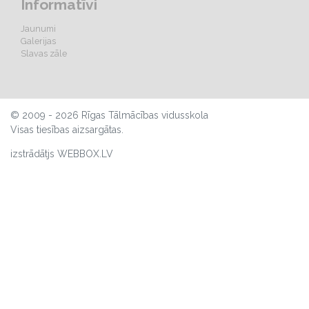
Informatīvi
Jaunumi
Galerijas
Slavas zāle
© 2009 - 2026 Rīgas Tālmācības vidusskola
Visas tiesības aizsargātas.
izstrādātjs WEBBOX.LV