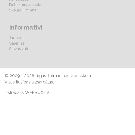
Pieteikuma anketa
Skolas Himmna
Informatīvi
Jaunumi
Galerijas
Slavas zāle
© 2009 - 2026 Rīgas Tālmācības vidusskola
Visas tiesības aizsargātas.
izstrādātjs WEBBOX.LV