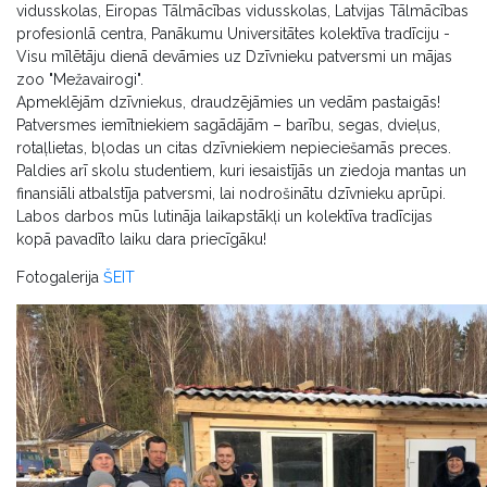
vidusskolas, Eiropas Tālmācības vidusskolas, Latvijas Tālmācības
profesionlā centra, Panākumu Universitātes kolektīva tradīciju -
Visu mīlētāju dienā devāmies uz Dzīvnieku patversmi un mājas
zoo "Mežavairogi".
Apmeklējām dzīvniekus, draudzējāmies un vedām pastaigās!
Patversmes iemītniekiem sagādājām – barību, segas, dvieļus,
rotaļlietas, bļodas un citas dzīvniekiem nepieciešamās preces.
Paldies arī skolu studentiem, kuri iesaistījās un ziedoja mantas un
finansiāli atbalstīja patversmi, lai nodrošinātu dzīvnieku aprūpi.
Labos darbos mūs lutināja laikapstākļi un kolektīva tradīcijas
kopā pavadīto laiku dara priecīgāku!
Fotogalerija
ŠEIT