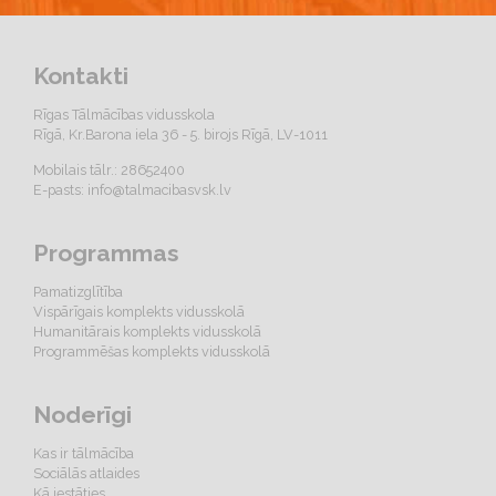
Kontakti
Rīgas Tālmācības vidusskola
Rīgā, Kr.Barona iela 36 - 5. birojs Rīgā, LV-1011
Mobilais tālr.: 28652400
E-pasts:
info@talmacibasvsk.lv
Programmas
Pamatizglītība
Vispārīgais komplekts vidusskolā
Humanitārais komplekts vidusskolā
Programmēšas komplekts vidusskolā
Noderīgi
Kas ir tālmācība
Sociālās atlaides
Kā iestāties