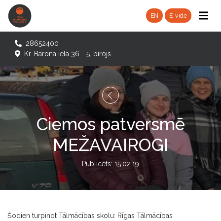
EN
E-vide
28652400
Kr. Barona iela 36 - 5. birojs
Ciemos patversmē
MEŽAVAIROGI
Publicēts: 15.02.19
Šodien turpinot Tālmācības skolu: Rīgas Tālmācības