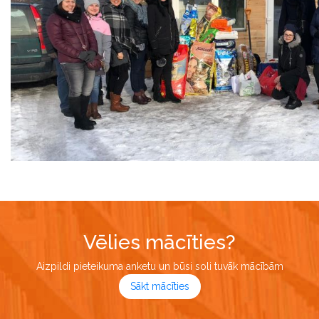
Vēlies mācīties?
Aizpildi pieteikuma anketu un būsi soli tuvāk mācībām
Sākt mācīties