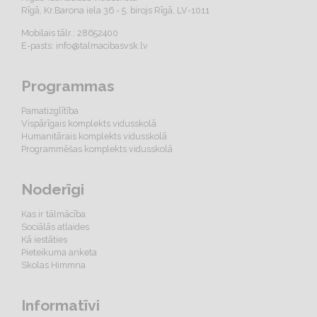
Rīgā, Kr.Barona iela 36 - 5. birojs Rīgā, LV-1011
Mobilais tālr.: 28652400
E-pasts:
info@talmacibasvsk.lv
Programmas
Pamatizglītība
Vispārīgais komplekts vidusskolā
Humanitārais komplekts vidusskolā
Programmēšas komplekts vidusskolā
Noderīgi
Kas ir tālmācība
Sociālās atlaides
Kā iestāties
Pieteikuma anketa
Skolas Himmna
Informatīvi