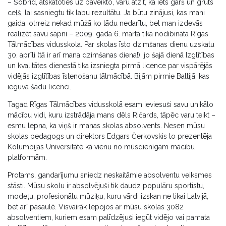
– Šobrīd, atskatoties uz paveikto, varu atzīt, ka iets garš un grūts
ceļš, lai sasniegtu tik labu rezultātu. Ja būtu zinājusi, kas mani
gaida, otrreiz nekad mūžā ko tādu nedarītu, bet man izdevās
realizēt savu sapni – 2009. gada 6. martā tika nodibināta Rīgas
Tālmācības vidusskola. Par skolas īsto dzimšanas dienu uzskatu
30. aprīli (tā ir arī mana dzimšanas diena!), jo šajā dienā Izglītības
un kvalitātes dienestā tika izsniegta pirmā licence par vispārējās
vidējās izglītības īstenošanu tālmācībā. Bijām pirmie Baltijā, kas
ieguva šādu licenci.
Tagad Rīgas Tālmācības vidusskolā esam ieviesuši savu unikālo
mācību vidi, kuru izstrādāja mans dēls Ričards, tāpēc varu teikt –
esmu lepna, ka viņš ir manas skolas absolvents. Nesen mūsu
skolas pedagogs un direktors Edgars Čerkovskis to prezentēja
Kolumbijas Universitātē kā vienu no mūsdienīgām mācību
platformām.
Protams, gandarījumu sniedz neskaitāmie absolventu veiksmes
stāsti. Mūsu skolu ir absolvējuši tik daudz populāru sportistu,
modeļu, profesionālu mūziķu, kuru vārdi izskan ne tikai Latvijā,
bet arī pasaulē. Visvairāk lepojos ar mūsu skolas 3082
absolventiem, kuriem esam palīdzējuši iegūt vidējo vai pamata