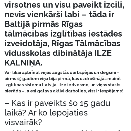
virsotnes un visu paveikt izcili,
nevis vienkārši labi – tāda ir
Baltijā pirmās Rīgas
tālmācības izglītības iestādes
izveidotāja, Rīgas Tālmācības
vidusskolas dibinātāja ILZE
KALNIŅA.
Var tikai apbrīnot viņas augstās darbspējas un degsmi –
pirms 15 gadiem viņa bija pirmā, kas uzdrošinājās mainīt
izglītības sistēmu Latvijā. Ilze iedvesmo, un viņas stāsts
pierāda – ja esi gatava aktīvi darboties, viss ir iespējams!
– Kas ir paveikts šo 15 gadu
laikā? Ar ko lepojaties
visvairāk?