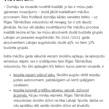
– Domāju, ka visvairāk novērtē kvalitāti, jo tas ir mūsu pats
galvenais nosacījums – skolā jābūt kvalitatīvam mācību
procesam. Reiz frizētavā dzirdēju kādas sievietes teikto – uz
Rīgas Tālmācības vidusskolu iet nevajag, tur ir ļoti daudz
jāmācās. Nu kur vēl labāku novērtējumu! Par mācību procesa
kvalitāti liecina arī tas, ka mūsu absolventi studē budžeta grupās
Latvijas un pasaules augstskolās. No 2022./2023. gada
absolventiem Latvijas augstskolās studē 45%, no tiem 37%
budžeta grupās.
Katra mācību gada sākumā veicam skolēnu aptauju, lai apkopotu
iemeslus, kāpēc viņi ir izvēlējušies tieši Rīgas Tālmācības
vidusskolu. No šīm aptaujām trīs faktori, kurus piemin visvairāk, ir:
Iespēja pašam plānot laiku.
Skolēni augstu vērtē iespēju
justies autonomiem, patstāvīgiem un lemt spējīgiem
cilvēkiem;
Iespēja turpināt izglītību latviešu valodā, dzīvojot
ārzemēs.
Kā jau minēju iepriekš, Rīgas Tālmācības
vidusskolas skolēni dzīvo ne tikai Latvijā. Sporta, darba un
citu apstākļu dēļ vairāki skolēni dzīvo arī ārvalstīs;