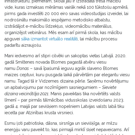
infrastruktūru, piemēram, skolai jau ir izstrādāta trešā mācību
vide, kuras izmaksas mērāmas vairāk nekā 100 tūkstošu apmērā,
pirms gada investēti 20 000 eiro savas videostudijas izveidei, lai
nodrošinātu maksimālo iespējamo metodisko atbalstu,
izstrādājot e-mācību līdzekļus, videomācību materiālus,
organizējot vebinārus. Mēs esam arī pirmā skola, kas mācību
apguvei
sāka izmantot virtuālo realitāti
, lai mācību procesu
padarītu aizraujošu.
Mani iedvesmo arī stipri cilvēki un sakoptas vietas Latvijā. 2020.
gadā Smiltenes novada Blomes pagastā atvēru viesu
namu
Donas
– savā īpašumā ieguvu agrāk slaveno Blomes
maizes ceptuvi, kuru pusgada laikā pārvērtām par elegantu viesu
namu. Tagad tā ir Vidzemes dizaina pērle. Saņēmu novērtējumu
un apbalvojumu par nozīmīgiem sasniegumiem –
Sieviete
dizaina veicinātāja 2021
. Manis paveiktais tika novērtēts valsts
līmenī – par pirmās tālmācības vidusskolas izveidošanu 2023.
gadā 4. maijā par sevišķiem nopelniem Latvijas valsts labā tiku
iecelta par Atzinības krusta virsnieci.
Esmu ļoti patriotiska, dāsna, sirsnīga un sievišķīga, ar milzu
enerģiju varu paveikt to, kas pirmajā mirklī šķiet nepaveicams. Arī