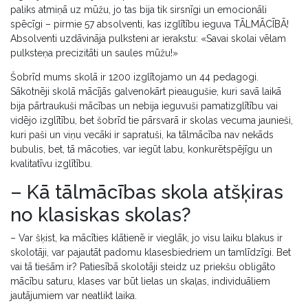
paliks atmiņā uz mūžu, jo tas bija tik sirsnīgi un emocionāli
spēcīgi – pirmie 57 absolventi, kas izglītību ieguva TĀLMĀCĪBĀ!
Absolventi uzdāvināja pulksteni ar ierakstu: «Savai skolai vēlam
pulksteņa precizitāti un saules mūžu!»
Šobrīd mums skolā ir 1200 izglītojamo un 44 pedagogi.
Sākotnēji skolā mācījās galvenokārt pieaugušie, kuri savā laikā
bija pārtraukuši mācības un nebija ieguvuši pamatizglītību vai
vidējo izglītību, bet šobrīd tie pārsvarā ir skolas vecuma jaunieši,
kuri paši un viņu vecāki ir sapratuši, ka tālmācība nav nekāds
bubulis, bet, tā mācoties, var iegūt labu, konkurētspējīgu un
kvalitatīvu izglītību.
– Kā tālmācības skola atšķiras
no klasiskas skolas?
– Var šķist, ka mācīties klātienē ir vieglāk, jo visu laiku blakus ir
skolotāji, var pajautāt padomu klasesbiedriem un tamlīdzīgi. Bet
vai tā tiešām ir? Patiesībā skolotāji steidz uz priekšu obligāto
mācību saturu, klases var būt lielas un skaļas, individuāliem
jautājumiem var neatlikt laika.