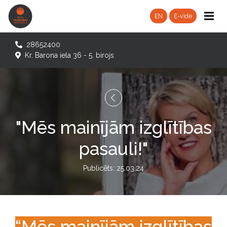
EN
E-vide
28652400
Kr. Barona iela 36 - 5. birojs
"Mēs mainījām izglītības
pasauli!"
Publicēts: 25.03.24
“Mēs mainījām izglītības