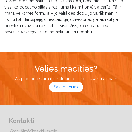
saviem bērniem saku – esiet tie, kas dod, negaidiet, lai lūdz! Jo
viss, ko dodat no siltas sirds, jums tiks miljonkārt atdarīts. Tā ir
mana veiksmes formula – jo vairāk es dodu, jo vairāk man ir.
Esmu ļoti darbspējīga, neatlaidīga, dzīvespriecīga, aizrautīga,
orientēta uz izcilu rezultātu it visā. Viss, ko es daru, tiek
paveikts
uz ūsiņu
, citādi nemāku un arī negribu.
Vēlies mācīties?
Aizpildi pieteikuma anketu un būsi soli tuvāk mācībām
Sākt mācīties
Kontakti
Rīgas Tālmācības vidusskola