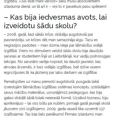
izglītību. «Jūs esat mani varoņi!» saku mūsu absolventiem
izlaiduma dienā, un tā arī ir – viņi to ir paveikuši pašu spēkiem!
– Kas bija iedvesmas avots, lai
izveidotu šādu skolu?
– 2008. gadā, kad sākās krīze, strādāju augstskolā par
pasniedzēju, un krīzes dēļ man samazināja algu. Taču es
negrasījos padoties – man dzima ideja par tālmācību vidējā
izglītībā. Viens no stimuliem veidot šādu skolu bija daudzās
sarunas ar studentiem Īrijā un Lielbritānijā, kur vadīju psiholoģijas
lekcijas. No sarunām varēja noprast, ka daudzi jaunieši, kas
atrodas ārzemēs, ir bez vidējās izglītības, bet dzīve viņiem
iegrozījusies tā, ka jāizlemj par labu darbam vai izglītībai.
Pamatojoties uz manu pieredzi augstskolā, pusgada laikā
izveidojām tālmācības izglītības sistēmas konceptu, izstrādājām
savus mācību materiālus, uzrunājām12 pedagogus, kas bija
gatavi strādāt šādā tolaik neierastā formā. Uzsākot biznesu, biju
aprēķinājusi – lai viss būtu pa nullēm, pirmajā gadā jaunajā skolā
jāuzņem 100 izglītojamo. 2009. gada vasarā tika uzņemti 137
izglītojamie. Tas bija liels panākums! Pirmais izlaidums man