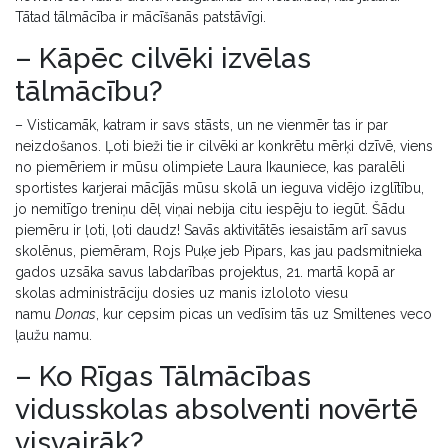
Tātad tālmācība ir mācīšanās patstāvīgi.
– Kāpēc cilvēki izvēlas
tālmācību?
– Visticamāk, katram ir savs stāsts, un ne vienmēr tas ir par
neizdošanos. Ļoti bieži tie ir cilvēki ar konkrētu mērķi dzīvē, viens
no piemēriem ir mūsu olimpiete Laura Ikauniece, kas paralēli
sportistes karjerai mācījās mūsu skolā un ieguva vidējo izglītību,
jo nemitīgo treniņu dēļ viņai nebija citu iespēju to iegūt. Šādu
piemēru ir ļoti, ļoti daudz! Savās aktivitātēs iesaistām arī savus
skolēnus, piemēram, Rojs Puķe jeb Pipars, kas jau padsmitnieka
gados uzsāka savus labdarības projektus, 21. martā kopā ar
skolas administrāciju dosies uz manis izloloto viesu
namu
Donas
, kur cepsim picas un vedīsim tās uz Smiltenes veco
ļaužu namu.
– Ko Rīgas Tālmācības
vidusskolas absolventi novērtē
visvairāk?