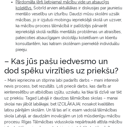
Pārdomāta (ērti lietojama) mācību vide un atsaucīgs
kolektīvs.
Šobrīd arvien aktuālākas ir diskusijas par jauniešu
mentālo veselību un izturību. Daudzi mūsu skolēni uzsāk
mācības, jo ir izjutuši mobingu iepriekšējā skolā un uzsver,
ka mācību process tālmācībā ir palīdzējis pārvarēt
iepriekšējā skolā radītās mentālās problēmas un atraisīties,
pateicoties atsaucīgajam skolotāju kolektīvam un klientu
konsultantēm, kas katram skolēnam piemeklē individuālu
pieeju.
– Kas jūs pašu iedvesmo un
dod spēku virzīties uz priekšu?
– Mani iepriecina un stiprina labi padarīts darbs – mani interesē
nevis process, bet rezultāts. Ļoti priecē darbs, kas darīts ar
ieinteresētību un atbildības izjūtu, uzskatu, ka tikai tā dzīvē var tikt
uz priekšu. Tagad Latvijā ir daudzas tālmācības skolas – manai
skolai nav jābūt labākajai, bet IZCILĀKAJAI, nosakot kvalitātes
latiņu pārējām skolām. Un tā tas arī ir, esam vadošā tālmācības
skola Latvijā, ar daudzām inovācijām un ļoti mūsdienīgu mācību
procesu. Rīgas Tālmācības vidusskola nepārtraukti attīsta mācību