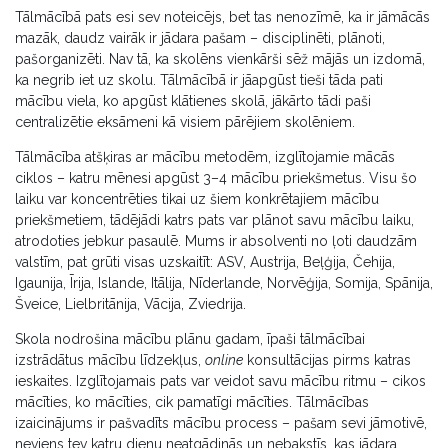
Tālmācībā pats esi sev noteicējs, bet tas nenozīmē, ka ir jāmācās
mazāk, daudz vairāk ir jādara pašam – disciplinēti, plānoti,
pašorganizēti. Nav tā, ka skolēns vienkārši sēž mājās un izdomā,
ka negrib iet uz skolu. Tālmācībā ir jāapgūst tieši tāda pati
mācību viela, ko apgūst klātienes skolā, jākārto tādi paši
centralizētie eksāmeni kā visiem pārējiem skolēniem.
Tālmācība atšķiras ar mācību metodēm, izglītojamie mācās
ciklos – katru mēnesi apgūst 3–4 mācību priekšmetus. Visu šo
laiku var koncentrēties tikai uz šiem konkrētajiem mācību
priekšmetiem, tādējādi katrs pats var plānot savu mācību laiku,
atrodoties jebkur pasaulē. Mums ir absolventi no ļoti daudzām
valstīm, pat grūti visas uzskaitīt: ASV, Austrija, Beļģija, Čehija,
Igaunija, Īrija, Islande, Itālija, Nīderlande, Norvēģija, Somija, Spānija,
Šveice, Lielbritānija, Vācija, Zviedrija.
Skola nodrošina mācību plānu gadam, īpaši tālmācībai
izstrādātus mācību līdzekļus,
online
konsultācijas pirms katras
ieskaites. Izglītojamais pats var veidot savu mācību ritmu – cikos
mācīties, ko mācīties, cik pamatīgi mācīties. Tālmācības
izaicinājums ir pašvadīts mācību process – pašam sevi jāmotivē,
neviens tev katru dienu neatgādinās un nebakstīs, kas jādara.