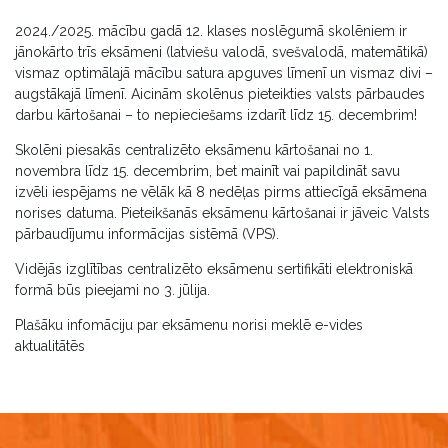
2024./2025. mācību gadā 12. klases noslēgumā skolēniem ir
jānokārto trīs eksāmeni (latviešu valodā, svešvalodā, matemātikā)
vismaz optimālajā mācību satura apguves līmenī un vismaz divi –
augstākajā līmenī. Aicinām skolēnus pieteikties valsts pārbaudes
darbu kārtošanai – to nepieciešams izdarīt līdz 15. decembrim!
Skolēni piesakās centralizēto eksāmenu kārtošanai no 1.
novembra līdz 15. decembrim, bet mainīt vai papildināt savu
izvēli iespējams ne vēlāk kā 8 nedēļas pirms attiecīgā eksāmena
norises datuma. Pieteikšanās eksāmenu kārtošanai ir jāveic Valsts
pārbaudījumu informācijas sistēmā (VPS).
Vidējās izglītības centralizēto eksāmenu sertifikāti elektroniskā
formā būs pieejami no 3. jūlija.
Plašāku infomāciju par eksāmenu norisi meklē e-vides
aktualitātēs