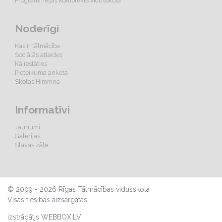
Programmēšas komplekts vidusskolā
Noderīgi
Kas ir tālmācība
Sociālās atlaides
Kā iestāties
Pieteikuma anketa
Skolas Himmna
Informatīvi
Jaunumi
Galerijas
Slavas zāle
© 2009 - 2026 Rīgas Tālmācības vidusskola
Visas tiesības aizsargātas.
izstrādātjs WEBBOX.LV