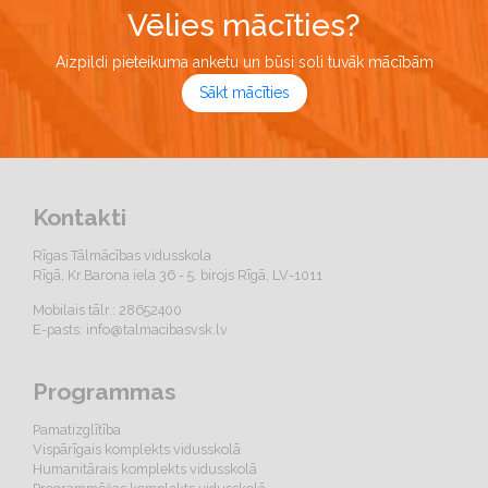
Vēlies mācīties?
Aizpildi pieteikuma anketu un būsi soli tuvāk mācībām
Sākt mācīties
Kontakti
Rīgas Tālmācības vidusskola
Rīgā, Kr.Barona iela 36 - 5. birojs Rīgā, LV-1011
Mobilais tālr.: 28652400
E-pasts:
info@talmacibasvsk.lv
Programmas
Pamatizglītība
Vispārīgais komplekts vidusskolā
Humanitārais komplekts vidusskolā