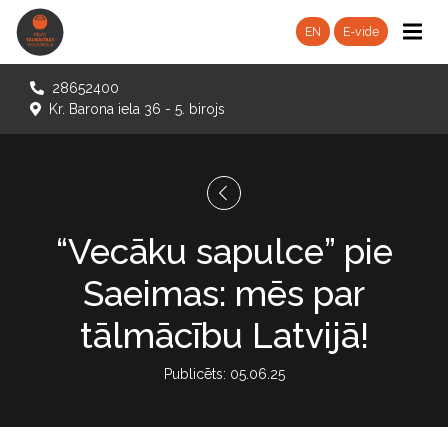
EN
E-vide
28652400
Kr. Barona iela 36 - 5. birojs
“Vecāku sapulce” pie
Saeimas: mēs par
tālmācību Latvijā!
Publicēts: 05.06.25