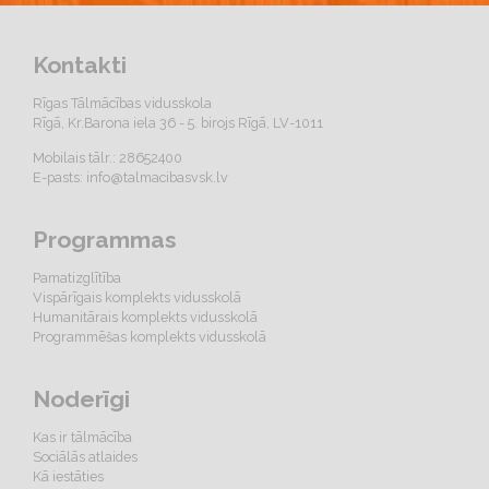
Kontakti
Rīgas Tālmācības vidusskola
Rīgā, Kr.Barona iela 36 - 5. birojs Rīgā, LV-1011
Mobilais tālr.: 28652400
E-pasts:
info@talmacibasvsk.lv
Programmas
Pamatizglītība
Vispārīgais komplekts vidusskolā
Humanitārais komplekts vidusskolā
Programmēšas komplekts vidusskolā
Noderīgi
Kas ir tālmācība
Sociālās atlaides
Kā iestāties