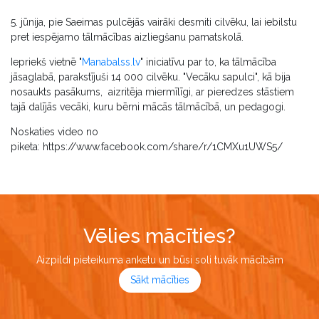
5. jūnija, pie Saeimas pulcējās vairāki desmiti cilvēku, lai iebilstu
pret iespējamo tālmācības aizliegšanu pamatskolā.
Iepriekš vietnē "
Manabalss.lv
" iniciatīvu par to, ka tālmācība
jāsaglabā, parakstījuši 14 000 cilvēku. "Vecāku sapulci", kā bija
nosaukts pasākums, aizritēja miermīlīgi, ar pieredzes stāstiem
tajā dalījās vecāki, kuru bērni mācās tālmācībā, un pedagogi.
Noskaties video no
piketa: https://www.facebook.com/share/r/1CMXu1UWS5/
Vēlies mācīties?
Aizpildi pieteikuma anketu un būsi soli tuvāk mācībām
Sākt mācīties