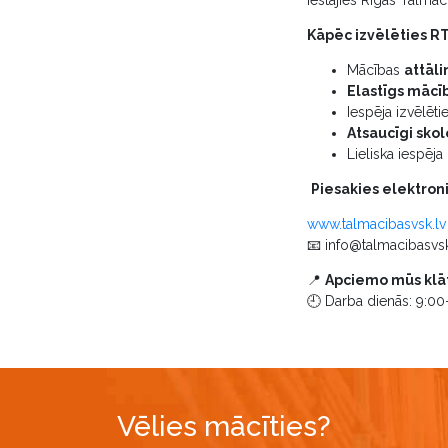
Kāpēc izvēlēties R
Mācības
attāli
Elastīgs mācī
Iespēja izvēlēt
Atsaucīgi skol
Lieliska iespēja
Piesakies elektroni
www.talmacibasvsk.lv
📧
info@talmacibasvsk
📍
Apciemo mūs klā
🕘 Darba dienās: 9:00
Vēlies mācīties?