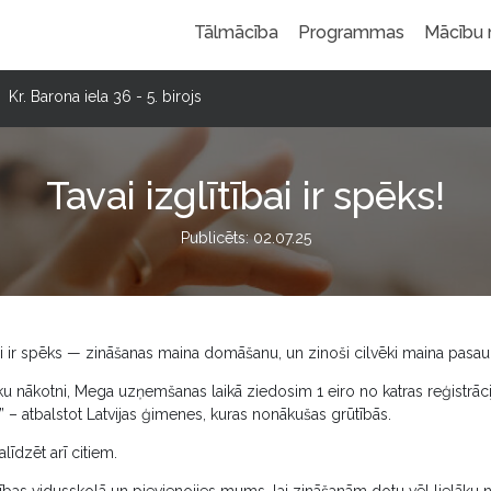
Tālmācība
Programmas
Mācību
Kr. Barona iela 36 - 5. birojs
Tavai izglītībai ir spēks!
Publicēts: 02.07.25
ai ir spēks — zināšanas maina domāšanu, un zinoši cilvēki maina pasaul
ku nākotni, Mega uzņemšanas laikā ziedosim 1 eiro no katras reģistrāc
” – atbalstot Latvijas ģimenes, kuras nonākušas grūtībās.
alīdzēt arī citiem.
cības vidusskolā un pievienojies mums, lai zināšanām dotu vēl lielāku 