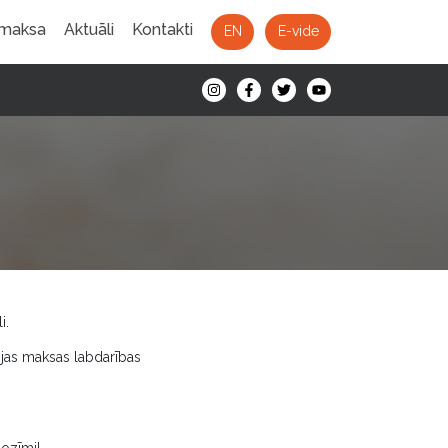
 maksa
Aktuāli
Kontakti
EN
E-vide
i.
ijas maksas labdarības
nozīmi!