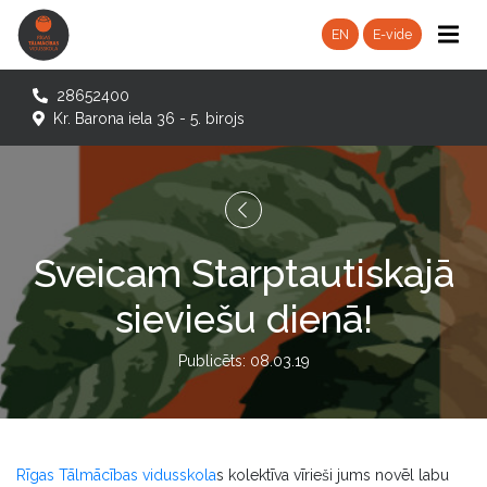
EN
E-vide
28652400
Kr. Barona iela 36 - 5. birojs
Sveicam Starptautiskajā
sieviešu dienā!
Publicēts: 08.03.19
Rīgas Tālmācības vidusskola
s kolektīva vīrieši jums novēl labu