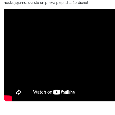
noskaņojumu, skaistu un prieka piepildītu šo dienu!