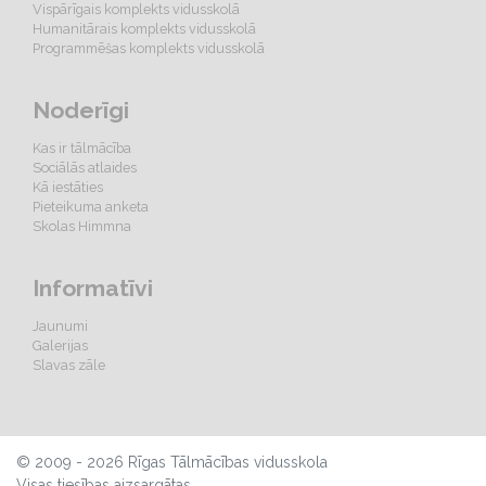
Vispārīgais komplekts vidusskolā
Humanitārais komplekts vidusskolā
Programmēšas komplekts vidusskolā
Noderīgi
Kas ir tālmācība
Sociālās atlaides
Kā iestāties
Pieteikuma anketa
Skolas Himmna
Informatīvi
Jaunumi
Galerijas
Slavas zāle
© 2009 - 2026 Rīgas Tālmācības vidusskola
Visas tiesības aizsargātas.