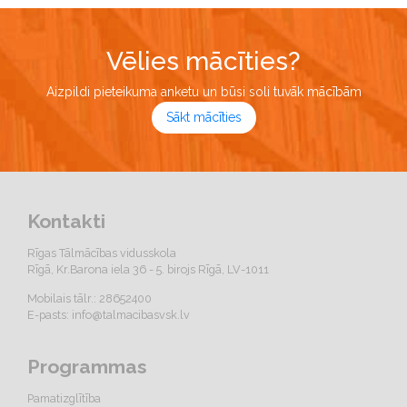
Vēlies mācīties?
Aizpildi pieteikuma anketu un būsi soli tuvāk mācībām
Sākt mācīties
Kontakti
Rīgas Tālmācības vidusskola
Rīgā, Kr.Barona iela 36 - 5. birojs Rīgā, LV-1011
Mobilais tālr.: 28652400
E-pasts:
info@talmacibasvsk.lv
Programmas
Pamatizglītība