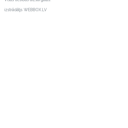
izstrādātjs WEBBOX.LV