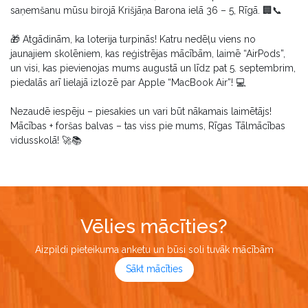
saņemšanu mūsu birojā Krišjāņa Barona ielā 36 – 5, Rīgā. 🏢📞
🎁 Atgādinām, ka loterija turpinās! Katru nedēļu viens no
jaunajiem skolēniem, kas reģistrējas mācībām, laimē “AirPods”,
un visi, kas pievienojas mums augustā un līdz pat 5. septembrim,
piedalās arī lielajā izlozē par Apple “MacBook Air”! 💻
Nezaudē iespēju – piesakies un vari būt nākamais laimētājs!
Mācības + foršas balvas – tas viss pie mums, Rīgas Tālmācības
vidusskolā! 🚀📚
Vēlies mācīties?
Aizpildi pieteikuma anketu un būsi soli tuvāk mācībām
Sākt mācīties