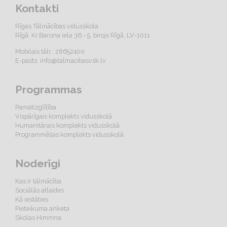
Kontakti
Rīgas Tālmācības vidusskola
Rīgā, Kr.Barona iela 36 - 5. birojs Rīgā, LV-1011
Mobilais tālr.: 28652400
E-pasts:
info@talmacibasvsk.lv
Programmas
Pamatizglītība
Vispārīgais komplekts vidusskolā
Humanitārais komplekts vidusskolā
Programmēšas komplekts vidusskolā
Noderīgi
Kas ir tālmācība
Sociālās atlaides
Kā iestāties
Pieteikuma anketa
Skolas Himmna