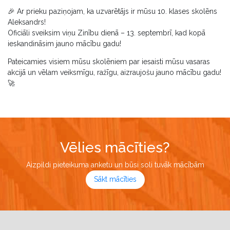
🎉 Ar prieku paziņojam, ka uzvarētājs ir mūsu 10. klases skolēns
Aleksandrs!
Oficiāli sveiksim viņu Zinību dienā – 13. septembrī, kad kopā
ieskandināsim jauno mācību gadu!
Pateicamies visiem mūsu skolēniem par iesaisti mūsu vasaras
akcijā un vēlam veiksmīgu, ražīgu, aizraujošu jauno mācību gadu!
🚀
Vēlies mācīties?
Aizpildi pieteikuma anketu un būsi soli tuvāk mācībām
Sākt mācīties