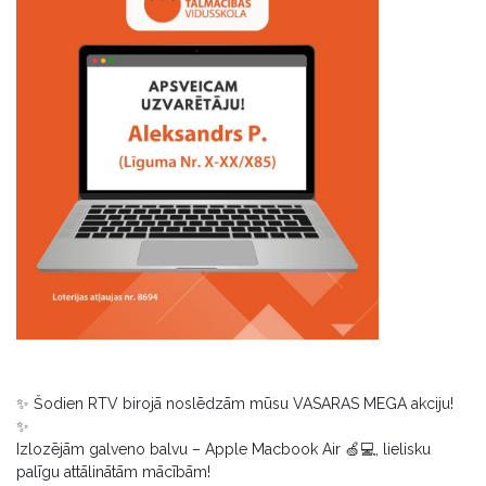
✨ Šodien RTV birojā noslēdzām mūsu VASARAS MEGA akciju!
✨
Izlozējām galveno balvu – Apple Macbook Air 🍏💻, lielisku
palīgu attālinātām mācībām!