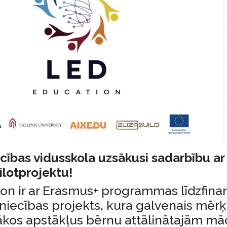
cības vidusskola uzsākusi sadarbību a
ilotprojektu!
on ir ar Erasmus+ programmas līdzfin
niecības projekts, kura galvenais mērķis
bākos apstākļus bērnu attālinātajām m