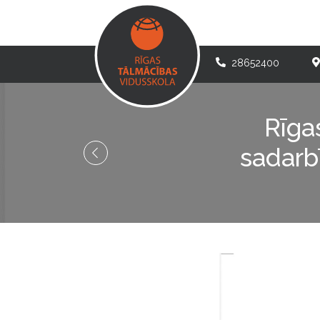
28652400
Rīga
sadarb