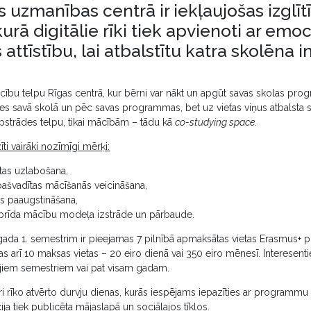
uzmanības centrā ir iekļaujošas izglīt
urā digitālie rīki tiek apvienoti ar emo
 attīstību, lai atbalstītu katra skolēna i
ību telpu Rīgas centrā, kur bērni var nākt un apgūt savas skolas progr
ies savā skolā un pēc savas programmas, bet uz vietas viņus atbalsta s
opstrādes telpu, tikai mācībām – tādu kā
co-studying space
.
īti vairāki nozīmīgi mērķi:
tas uzlabošana,
pašvadītas mācīšanās veicināšana,
as paaugstināšana,
rīda mācību modeļa izstrāde un pārbaude.
ada 1. semestrim ir pieejamas 7 pilnībā apmaksātas vietas Erasmus+ 
as arī 10 maksas vietas – 20 eiro dienā vai 350 eiro mēnesī. Interesenti
ajiem semestriem vai pat visam gadam.
i rīko atvērto durvju dienas, kurās iespējams iepazīties ar programmu 
a tiek publicēta mājaslapā un sociālajos tīklos.