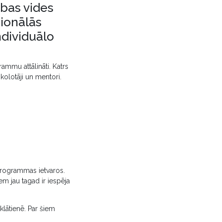
ības vides
cionālās
ndividuālo
ammu attālināti. Katrs
kolotāji un mentori.
programmas ietvaros.
em jau tagad ir iespēja
klātienē. Par šiem