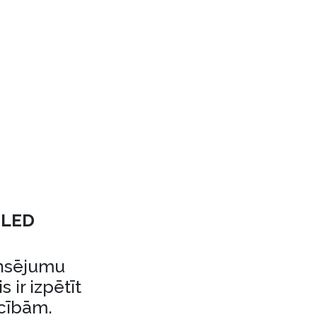
r LED
ansējumu
 ir izpētīt
ācībām.