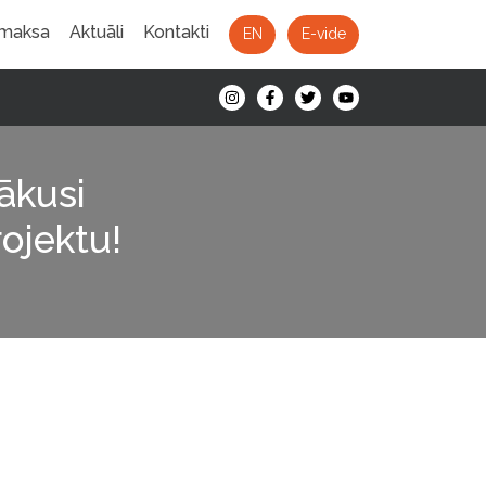
 maksa
Aktuāli
Kontakti
EN
E-vide
ākusi
ojektu!