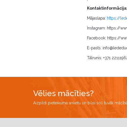
Kontaktinformācija
Mājaslapa:
https://le
Instagram: https://w
Facebook: https://w
E-pasts:
info@lededuc
Tālrunis: +371 2211196
Vēlies mācīties?
Aizpildi pieteikuma anketu un būsi soli tuvāk mācī