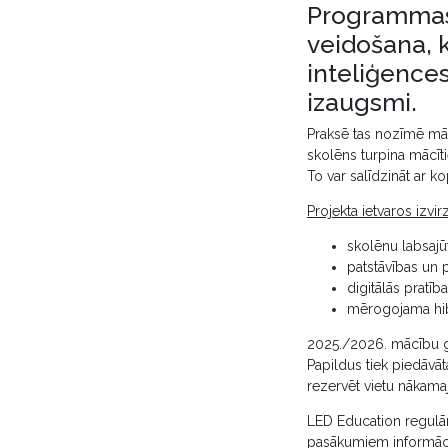
Programmas 
veidošana, k
inteliģences
izaugsmi.
Praksē tas nozīmē māc
skolēns turpina mācīt
To var salīdzināt ar k
Projekta ietvaros izvirz
skolēnu labsajū
patstāvības un 
digitālās pratīb
mērogojama hib
2025./2026. mācību g
Papildus tiek piedāvāt
rezervēt vietu nākam
LED Education regulār
pasākumiem informācij