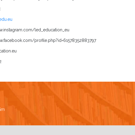
:
dedu.eu
ww.instagram.com/led_education_eu
ww.facebook.com/profile.php?id=61578352883797
ation.eu
2
bām