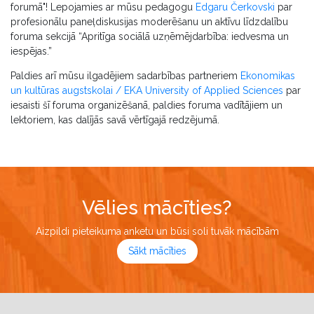
forumā"! Lepojamies ar mūsu pedagogu
Edgaru Čerkovski
par
profesionālu paneļdiskusijas moderēšanu un aktīvu līdzdalību
foruma sekcijā “Apritīga sociālā uzņēmējdarbība: iedvesma un
iespējas.”
Paldies arī mūsu ilgadējiem sadarbības partneriem
Ekonomikas
un kultūras augstskolai / EKA University of Applied Sciences
par
iesaisti šī foruma organizēšanā, paldies foruma vadītājiem un
lektoriem, kas dalījās savā vērtīgajā redzējumā.
Vēlies mācīties?
Aizpildi pieteikuma anketu un būsi soli tuvāk mācībām
Sākt mācīties