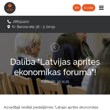
EN
E-vide
28652400
Kr. Barona iela 36 - 5. birojs
Dalība "Latvijas aprites
ekonomikas forumā"!
Publicēts: 10.11.25
Aizvadītajā nedēļā piedalījāmies "Latvijas aprites ekonomikas