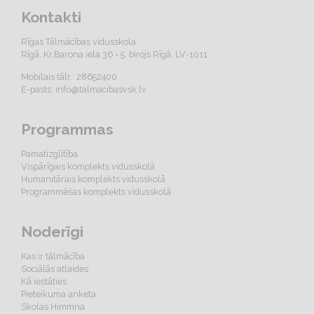
Kontakti
Rīgas Tālmācības vidusskola
Rīgā, Kr.Barona iela 36 - 5. birojs Rīgā, LV-1011
Mobilais tālr.: 28652400
E-pasts:
info@talmacibasvsk.lv
Programmas
Pamatizglītība
Vispārīgais komplekts vidusskolā
Humanitārais komplekts vidusskolā
Programmēšas komplekts vidusskolā
Noderīgi
Kas ir tālmācība
Sociālās atlaides
Kā iestāties
Pieteikuma anketa
Skolas Himmna