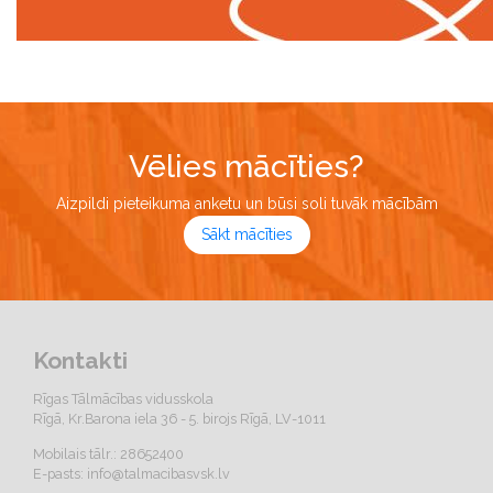
Vēlies mācīties?
Aizpildi pieteikuma anketu un būsi soli tuvāk mācībām
Sākt mācīties
Kontakti
Rīgas Tālmācības vidusskola
Rīgā, Kr.Barona iela 36 - 5. birojs Rīgā, LV-1011
Mobilais tālr.: 28652400
E-pasts:
info@talmacibasvsk.lv