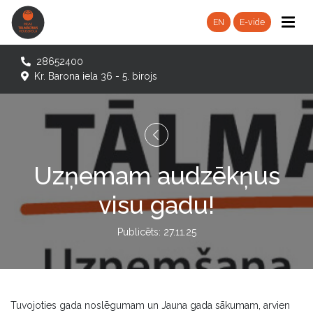
EN
E-vide
28652400
Kr. Barona iela 36 - 5. birojs
Uzņemam audzēkņus
visu gadu!
Publicēts: 27.11.25
Tuvojoties gada noslēgumam un Jauna gada sākumam, arvien