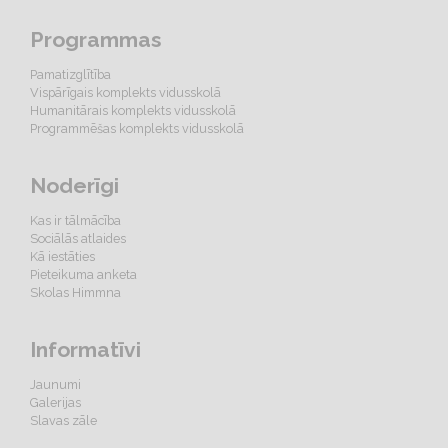
Programmas
Pamatizglītība
Vispārīgais komplekts vidusskolā
Humanitārais komplekts vidusskolā
Programmēšas komplekts vidusskolā
Noderīgi
Kas ir tālmācība
Sociālās atlaides
Kā iestāties
Pieteikuma anketa
Skolas Himmna
Informatīvi
Jaunumi
Galerijas
Slavas zāle