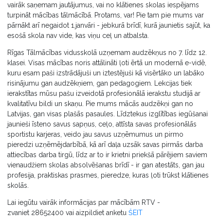
vairāk saņemam jautājumus, vai no klātienes skolas iespējams
turpināt mācības tālmācībā. Protams, var! Pie tam pie mums var
pārnākt arī negaidot 1.janvāri - jebkurā brīdī, kurā jaunietis sajūt, ka
esošā skola nav vide, kas viņu ceļ un atbalsta.
Rīgas Tālmācības vidusskolā uzņemam audzēkņus no 7. līdz 12.
klasei. Visas mācības noris attālināti ļoti ērtā un modernā e-vidē,
kuru esam paši izstrādājuši un iztestējuši kā visērtāko un labāko
risinājumu gan audzēkņiem, gan pedagogiem. Lekcijas tiek
ierakstītas mūsu pašu izveidotā profesionālā ierakstu studijā ar
kvalitatīvu bildi un skaņu. Pie mums mācās audzēkņi gan no
Latvijas, gan visas plašās pasaules. Līdztekus izglītības iegūšanai
jaunieši īsteno savus sapņus, ceļo, attīsta savas profesionālās
sportistu karjeras, veido jau savus uzņēmumus un pirmo
pieredzi uzņēmējdarbībā, kā arī daļa uzsāk savas pirmās darba
attiecības darba tirgū, līdz ar to ir krietni priekšā pārējiem saviem
vienaudžiem skolas absolvēšanas brīdī - ir gan atestāts, gan jau
profesija, praktiskas prasmes, pieredze, kuras ļoti trūkst klātienes
skolās.
Lai iegūtu vairāk informācijas par mācībām RTV -
zvaniet 28652400 vai aizpildiet anketu
ŠEIT