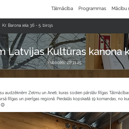
Tālmācība
Programmas
Mācību
Kr. Barona iela 36 - 5. birojs
m Latvijas Kultūras kanona 
Publicēts: 28.11.25
su audzēknēm Zelmu un Aneti, kuras šodien pārstāv Rīgas Tālmācības 
rsā Rīgas un pierīgas reģionā. Piedalās kopskaitā 19 komandas, no kur
. 😊