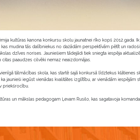
dēmija kultūras kanona konkursu skolu jaunatnei rīko kopš 2012.gada. 
kas mudina tās dalībniekus no dažādām perspektīvām pētīt un radoši
ākslas dzīves norises. Jauniešiem tādejādi tiek sniegta iespēja aktualiz
m citas paaudzes cilvēki nemaz neaizdomājas.
enīgā tālmācības skola, kas startē šajā konkursā līdztekus klātienes sk
, ka jaunieši iegūst vienādas kvalitātes izglītību, ar vienādām iespējām 
 priekšrocību.
ultūras un mākslas pedagogam Ļevam Rusilo, kas sagatavoja komandas 