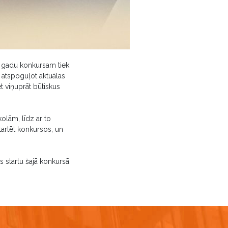
Ik gadu konkursam tiek
 atspoguļot aktuālas
ēt viņuprāt būtiskus
olām, līdz ar to
startēt konkursos, un
startu šajā konkursā.