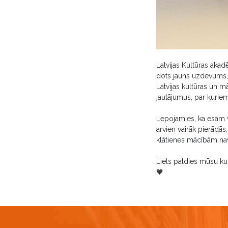
Latvijas Kultūras aka
dots jauns uzdevums, 
Latvijas kultūras un m
jautājumus, par kurie
Lepojamies, ka esam vi
arvien vairāk pierādās
klātienes mācībām nav
Liels paldies mūsu k
🧡