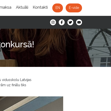
 maksa
Aktuāli
Kontakti
EN
E-vide
konkursā!
vidusskolu Latvijas
ām uz finālu tiks