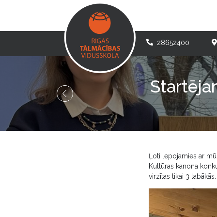
28652400
Startēja
Ļoti lepojamies ar mū
Kultūras kanona konku
virzītas tikai 3 labākās