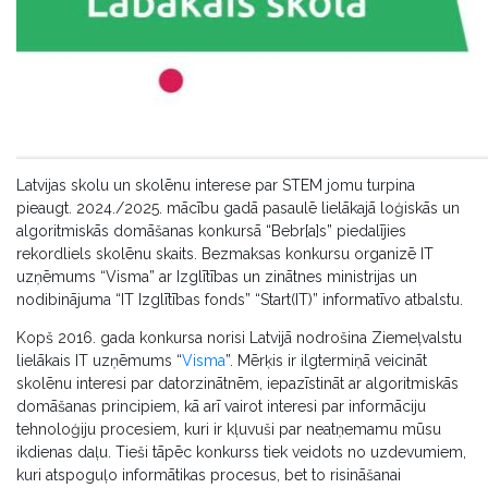
Latvijas skolu un skolēnu interese par STEM jomu turpina
pieaugt. 2024./2025. mācību gadā pasaulē lielākajā loģiskās un
algoritmiskās domāšanas konkursā “Bebr[a]s” piedalījies
rekordliels skolēnu skaits. Bezmaksas konkursu organizē IT
uzņēmums “Visma” ar Izglītības un zinātnes ministrijas un
nodibinājuma “IT Izglītības fonds” “Start(IT)” informatīvo atbalstu.
Kopš 2016. gada konkursa norisi Latvijā nodrošina Ziemeļvalstu
lielākais IT uzņēmums “
Visma
”. Mērķis ir ilgtermiņā veicināt
skolēnu interesi par datorzinātnēm, iepazīstināt ar algoritmiskās
domāšanas principiem, kā arī vairot interesi par informāciju
tehnoloģiju procesiem, kuri ir kļuvuši par neatņemamu mūsu
ikdienas daļu. Tieši tāpēc konkurss tiek veidots no uzdevumiem,
kuri atspoguļo informātikas procesus, bet to risināšanai