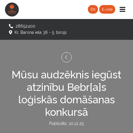
EN
E-vide
28652400
Kr. Barona iela 36 - 5. birojs
Mūsu audzēknis iegūst
atzinību Bebr[a]s
loģiskās domāšanas
konkursā
Publicēts: 10.12.25