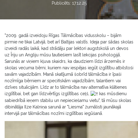
Publicēts: 17.12.25
"2009. gadā izveidoju Rīgas Tālmācības vidusskolu – bijām
pirmie ne tikai Latvijā, bet arī Baltijas valstīs. Ideja par šādas skolas
izveidi radās laikā, kad strādāju par lektori augstskolā un devos
uz Īriju un Angliju mūsu tautiešiem lasīt lekcijas psiholoģijā.
Sarunās ar viņiem kļuva skaidrs, ka daudziem līdzi ārzemēs ir
skolas vecuma bērni, kuriem nav iespējas iegūt izglītību atbilstoši
savām vajadzībām. Manā skatījumā šobrīd tālmācība ir īpaši
nozīmīga bērniem ar specifiskām vajadzībām, talantiem vai
dzīves situācijām. Līdz ar to tālmācība nav alternatīva klātienes
izglītībai, bet gan līdzvērtīgs izglītības ceļš,
kas mūsdienu
sabiedrībā ieņem stabilu un nepieciešamu vietu", tā mūsu skolas
dibinātāja Ilze Kalniņa sarunā ar "Liesma" žurnālisti jaunākajā
intervijā par tālmācības nozīmi izglītības iegūšanā.