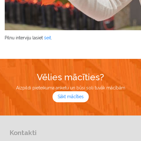
Pilnu interviju lasiet
šeit
.
Vēlies mācīties?
Aizpildi pieteikuma anketu un būsi soli tuvāk mācībām
Sākt mācīties
Kontakti