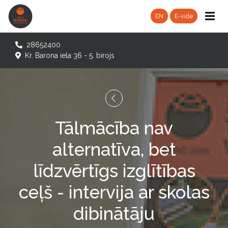
EN
E-vide
28652400
Kr. Barona iela 36 - 5. birojs
Tālmācība nav
alternatīva, bet
līdzvērtīgs izglītības
ceļš - intervija ar skolas
dibinātāju