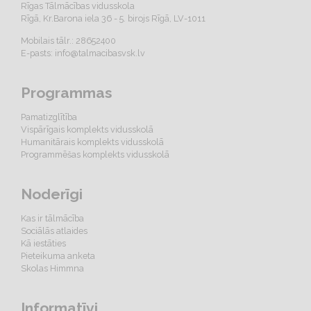
Rīgas Tālmācības vidusskola
Rīgā, Kr.Barona iela 36 - 5. birojs Rīgā, LV-1011
Mobilais tālr.: 28652400
E-pasts:
info@talmacibasvsk.lv
Programmas
Pamatizglītība
Vispārīgais komplekts vidusskolā
Humanitārais komplekts vidusskolā
Programmēšas komplekts vidusskolā
Noderīgi
Kas ir tālmācība
Sociālās atlaides
Kā iestāties
Pieteikuma anketa
Skolas Himmna
Informatīvi