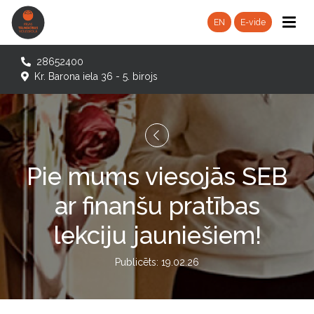
EN
E-vide
28652400
Kr. Barona iela 36 - 5. birojs
Pie mums viesojās SEB
ar finanšu pratības
lekciju jauniešiem!
Publicēts: 19.02.26