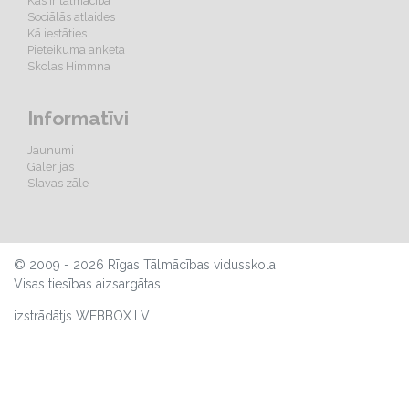
Kas ir tālmācība
Sociālās atlaides
Kā iestāties
Pieteikuma anketa
Skolas Himmna
Informatīvi
Jaunumi
Galerijas
Slavas zāle
© 2009 - 2026 Rīgas Tālmācības vidusskola
Visas tiesības aizsargātas.
izstrādātjs WEBBOX.LV