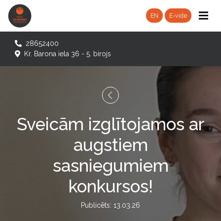
EN
E-vide
28652400
Kr. Barona iela 36 - 5. birojs
Sveicām izglītojamos ar
augstiem
sasniegumiem
konkursos!
Publicēts: 13.03.26