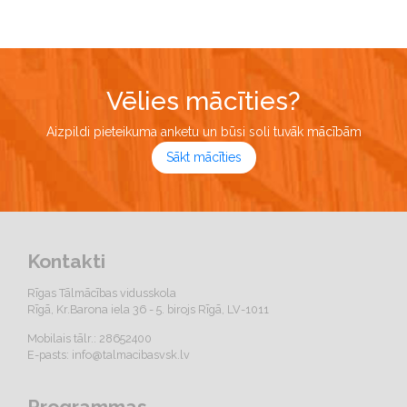
Vēlies mācīties?
Aizpildi pieteikuma anketu un būsi soli tuvāk mācībām
Sākt mācīties
Kontakti
Rīgas Tālmācības vidusskola
Rīgā, Kr.Barona iela 36 - 5. birojs Rīgā, LV-1011
Mobilais tālr.: 28652400
E-pasts:
info@talmacibasvsk.lv
Programmas