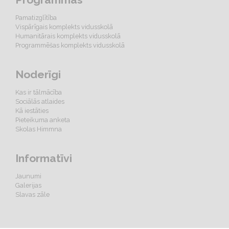
Pamatizglītība
Vispārīgais komplekts vidusskolā
Humanitārais komplekts vidusskolā
Programmēšas komplekts vidusskolā
Noderīgi
Kas ir tālmācība
Sociālās atlaides
Kā iestāties
Pieteikuma anketa
Skolas Himmna
Informatīvi
Jaunumi
Galerijas
Slavas zāle