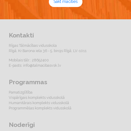
Sākt mācīties
Kontakti
Rīgas Tālmācības vidusskola
Rīgā, Kr.Barona iela 36 - 5. birojs Rīgā, LV-1011
Mobilais tālr.: 28652400
E-pasts:
info@talmacibasvsk.lv
Programmas
Pamatizglītība
Vispārīgais komplekts vidusskolā
Humanitārais komplekts vidusskolā
Programmēšas komplekts vidusskolā
Noderīgi