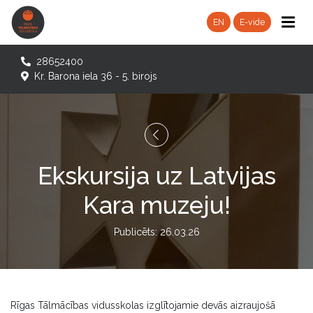
EN
E-vide
28652400
Kr. Barona iela 36 - 5. birojs
Ekskursija uz Latvijas
Kara muzeju!
Publicēts: 26.03.26
Rīgas Tālmācības vidusskolas izglītojamie devās aizraujošā