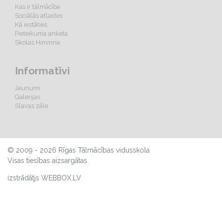
Kas ir tālmācība
Sociālās atlaides
Kā iestāties
Pieteikuma anketa
Skolas Himmna
Informatīvi
Jaunumi
Galerijas
Slavas zāle
© 2009 - 2026 Rīgas Tālmācības vidusskola
Visas tiesības aizsargātas.
izstrādātjs WEBBOX.LV