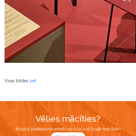
Visas bildes
šeit
Vēlies mācīties?
Aizpildi pieteikuma anketu un būsi soli tuvāk mācībām