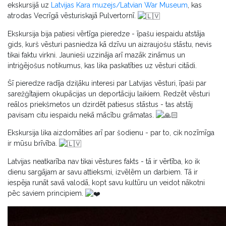
ekskursijā uz
Latvijas Kara muzejs/Latvian War Museum
, kas
atrodas Vecrīgā vēsturiskajā Pulvertornī.
Ekskursija bija patiesi vērtīga pieredze - īpašu iespaidu atstāja
gids, kurš vēsturi pasniedza kā dzīvu un aizraujošu stāstu, nevis
tikai faktu virkni. Jaunieši uzzināja arī mazāk zināmus un
intriģējošus notikumus, kas lika paskatīties uz vēsturi citādi.
Šī pieredze radīja dziļāku interesi par Latvijas vēsturi, īpaši par
sarežģītajiem okupācijas un deportāciju laikiem. Redzēt vēsturi
reālos priekšmetos un dzirdēt patiesus stāstus - tas atstāj
pavisam citu iespaidu nekā mācību grāmatas.
Ekskursija lika aizdomāties arī par šodienu - par to, cik nozīmīga
ir mūsu brīvība.
Latvijas neatkarība nav tikai vēstures fakts - tā ir vērtība, ko ik
dienu sargājam ar savu attieksmi, izvēlēm un darbiem. Tā ir
iespēja runāt savā valodā, kopt savu kultūru un veidot nākotni
pēc saviem principiem.